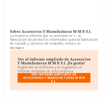
Sobre Accesorios Y Manufacturas M M B S.l.
La empresa informa que su actividad es 1.- la
fabricación de productos intermedios para la fabricación
de calzado y servicios de acabado, incluso su
comercialización y venta. 2.- el comercio al por mayor
Ver más
de curtidos, cueros y artículos para el calzado y marro.
La empresa está registrada como Sociedad Limitada. La
actividad de referencia CNAE corresponde a 'Fabricación
Ver el informe ampliado de Accesorios
de calzado', cuyo Código es 1520. La empresa no tiene
Y Manufacturas M M B S.l. ¡Es gratis!
actividad en mercados exteriores.
Regístrate en eInforma y te regalamos el
Informe Ampliado de esta empresa.
La compañía
Accesorios y Manufacturas M M B S.L
,
VER INFORME AMPLIADO DE
con NIF B54369764, está situada en Calle San Quintin
ACCESORIOS Y MANUFACTURAS M M B
S.L.
núm. 16, (03600), en el municipio de Elda, Alicante,
Comunidad Valenciana.
En relación con el sector y disponiendo de los datos de
hasta 7.685 empresas, en el ámbito nacional la
facturación alcanza la cifra de 2.567 millones de euros y
se calcula un promedio de facturación de 334 mil euros