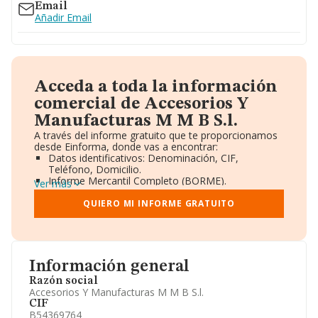
Email
Añadir Email
Acceda a toda la información
comercial de Accesorios Y
Manufacturas M M B S.l.
A través del informe gratuito que te proporcionamos
desde Einforma, donde vas a encontrar:
Datos identificativos: Denominación, CIF,
Teléfono, Domicilio.
Informe Mercantil Completo (BORME).
Ver más
Gráficos de Evolución Ventas y Empleados.
Consejo de Administración y Administradores.
QUIERO MI INFORME GRATUITO
Directivos y Ejecutivos.
Accionistas.
Participaciones y Vinculaciones en otras empresas.
Artículos de prensa publicados sobre la empresa.
Información oficial y registral complementaria.
Información general
Razón social
Accesorios Y Manufacturas M M B S.l.
CIF
B54369764