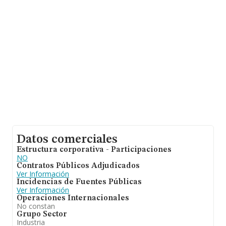
entre todas las compañías. Por último, con el fin de
ampliar la información relativa al ámbito de la empresa,
la media de empleados es de 3. La antigüedad alcanza
los 18 años desde la constitución.
Datos comerciales
Estructura corporativa - Participaciones
NO
Contratos Públicos Adjudicados
Ver Información
Incidencias de Fuentes Públicas
Ver Información
Operaciones Internacionales
No constan
Grupo Sector
Industria