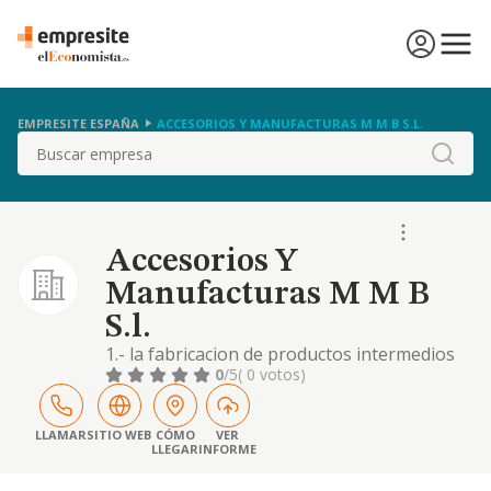
EMPRESITE ESPAÑA
ACCESORIOS Y MANUFACTURAS M M B S.L.
Buscar
Accesorios Y
Manufacturas M M B
S.l.
1.- la fabricacion de productos intermedios
para la fabricacion de calzado y servicios de
0
/5
( 0 votos)
acabado, incluso su comercializacion y venta.
2.- el comercio al por mayor de curtidos,
cueros y articulos para el calzado y marro
LLAMAR
SITIO WEB
CÓMO
VER
LLEGAR
INFORME