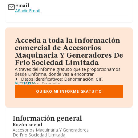
Email
Añadir Email
Acceda a toda la información
comercial de Accesorios
Maquinaria Y Generadores De
Frio Sociedad Limitada
A través del informe gratuito que te proporcionamos
desde Einforma, donde vas a encontrar:
Datos identificativos: Denominación, CIF,
Ver más
Teléfono, Domicilio.
Informe Mercantil Completo (BORME).
QUIERO MI INFORME GRATUITO
Gráficos de Evolución Ventas y Empleados.
Consejo de Administración y Administradores.
Directivos y Ejecutivos.
Accionistas.
Participaciones y Vinculaciones en otras empresas.
Información general
Artículos de prensa publicados sobre la empresa.
Información oficial y registral complementaria.
Razón social
Accesorios Maquinaria Y Generadores
De Frio Sociedad Limitada