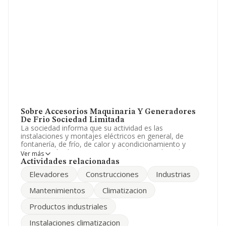
Sobre Accesorios Maquinaria Y Generadores
De Frio Sociedad Limitada
La sociedad informa que su actividad es las
instalaciones y montajes eléctricos en general, de
fontanería, de frío, de calor y acondicionamiento y
climatización de aire; montajes de cocinasde todo tipo y
Ver más
clases, aparatos elevadores de cualquier tipo y clase;
Actividades relacionadas
montajes metálicos e instalaciones industriales
Elevadores
Construcciones
Industrias
completas, y en general todo tip. La sociedad está
registrada como Sociedad Limitada. Su CNAE
Mantenimientos
Climatizacion
corresponde a 4664 con código 'Comercio al por mayor
de maquinaria para la industria textil y de máquinas de
Productos industriales
coser y tricotar'. La empresa no tiene actividad en
mercados exteriores.
Instalaciones climatizacion