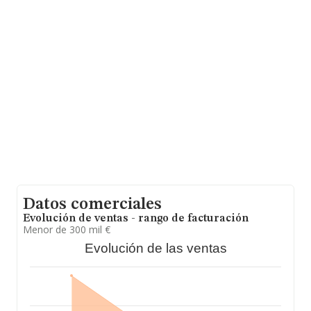
2011 han alcanzado los 157 millones de euros.
Finalmente, para completar los datos de sector, en
2011, los empleados de media son 5; la antigüedad
alcanza los 22 años desde la constitución.
Datos comerciales
Evolución de ventas - rango de facturación
Menor de 300 mil €
Evolución de las ventas