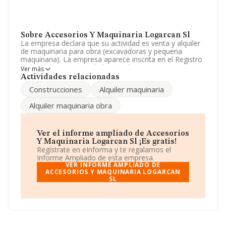
Sobre Accesorios Y Maquinaria Logarcan Sl
La empresa declara que su actividad es venta y alquiler
de maquinaria para obra (excavadoras y pequena
maquinaria). La empresa aparece inscrita en el Registro
Mercantil como Sociedad Limitada. Su CNAE
Ver más
corresponde a 7732 con código 'Alquiler de maquinaria
Actividades relacionadas
y equipo para la construcción e ingeniería civil'. La
Construcciones
Alquiler maquinaria
compañía no tiene actividad en mercados exteriores.
Alquiler maquinaria obra
Su correo es
info@logarcan.es
.
La sociedad
Accesorios y Maquinaria Logarcan S.L
,
NIF B96681598, se encuentra en Poligono Industrial
Ver el informe ampliado de Accesorios
Oliveral núm. 3 Fase Nav 39, (46190), en el municipio de
Y Maquinaria Logarcan Sl ¡Es gratis!
Riba-roja De Turia, provincia de Valencia, Comunidad
Regístrate en eInforma y te regalamos el
Valenciana.
Informe Ampliado de esta empresa.
VER INFORME AMPLIADO DE
En relación con el sector y disponiendo de los datos de
ACCESORIOS Y MAQUINARIA LOGARCAN
SL
hasta 3.928 empresas, la facturación en el ámbito
nacional alcanza los 3.041 millones de euros y se calcula
un promedio de facturación de 774 mil euros entre
todas las compañías. En cuanto a la información relativa
a la provincia de Valencia, en la base de datos de
INFORMA aparecen 210 empresas, cuyas ventas en