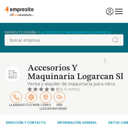
EMPRESITE ESPAÑA
ACCESORIOS Y MAQUINARIA LOGARCAN SL
Buscar
Accesorios Y
Maquinaria Logarcan Sl
Venta y alquiler de maquinaria para obra
(excavadoras y pequena maquinaria).
0
/5
( 0 votos)
LLAMAR
SITIO WEB
CÓMO
VER
LLEGAR
INFORME
DIRECCIÓN Y CONTACTO
INFORMACIÓN GENERAL
DATOS COM