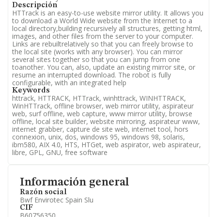
Descripción
HTTrack is an easy-to-use website mirror utility. It allows you
to download a World Wide website from the Internet to a
local directory,building recursively all structures, getting html,
images, and other files from the server to your computer.
Links are rebuiltrelatively so that you can freely browse to
the local site (works with any browser). You can mirror
several sites together so that you can jump from one
toanother. You can, also, update an existing mirror site, or
resume an interrupted download. The robot is fully
configurable, with an integrated help
Keywords
httrack, HTTRACK, HTTrack, winhttrack, WINHTTRACK,
WinHTTrack, offline browser, web mirror utility, aspirateur
web, surf offline, web capture, www mirror utility, browse
offline, local site builder, website mirroring, aspirateur www,
internet grabber, capture de site web, internet tool, hors
connexion, unix, dos, windows 95, windows 98, solaris,
ibm580, AIX 4.0, HTS, HTGet, web aspirator, web aspirateur,
libre, GPL, GNU, free software
Información general
Razón social
Bwf Envirotec Spain Slu
CIF
B60756350