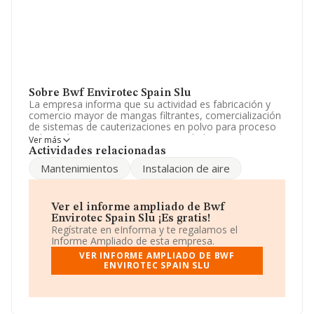
Sobre Bwf Envirotec Spain Slu
La empresa informa que su actividad es fabricación y
comercio mayor de mangas filtrantes, comercialización
de sistemas de cauterizaciones en polvo para proceso
industrial. La empresa es una Sociedad Limitada.
Ver más
Clasifica su actividad CNAE como 'Comercio al por
Actividades relacionadas
mayor no especializado', código 4690. La compañía es
Mantenimientos
Instalacion de aire
importadora y exportadora.
Los empleados han aumentado un 7% y según las cifras
existentes en la base de datos de INFORMA, el número
Ver el informe ampliado de Bwf
de empleados ha estado por encima de la media de
Envirotec Spain Slu ¡Es gratis!
sector.
Regístrate en eInforma y te regalamos el
Informe Ampliado de esta empresa.
Dentro del ranking de empresas elaborado por
VER INFORME AMPLIADO DE BWF
INFORMA, atendiendo a los niveles de facturación de la
ENVIROTEC SPAIN SLU
compañía, se destaca que: en 2024 la empresa ha caído
28 puestos a nivel sectorial pasando a ocupar la
posición 332, frente a la 304 del año anterior. Se
encuentran mejor posicionadas las siguientes empresas