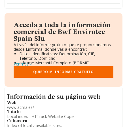
Acceda a toda la información
comercial de Bwf Envirotec
Spain Slu
A través del informe gratuito que te proporcionamos
desde Einforma, donde vas a encontrar:
Datos identificativos: Denominación, CIF,
Teléfono, Domicilio.
Informe Mercantil Completo (BORME).
Ver más
Gráficos de Evolución Ventas y Empleados.
Consejo de Administración y Administradores.
QUIERO MI INFORME GRATUITO
Directivos y Ejecutivos.
Accionistas.
Participaciones y Vinculaciones en otras empresas.
Artículos de prensa publicados sobre la empresa.
Informacion de su página web
Información oficial y registral complementaria.
Información de su página web
Web
www.acma.es/
Titulo
Local index - HTTrack Website Copier
Cabecera
Index of locally available sites: