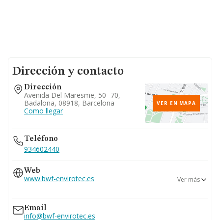
Dirección y contacto
Dirección
Avenida Del Maresme, 50 -70,
Badalona, 08918, Barcelona
VER EN MAPA
Como llegar
Teléfono
934602440
Web
www.bwf-envirotec.es
Ver más
www.bwf-group.com/en/envirotec
Email
info@bwf-envirotec.es