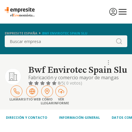
EMPRESITE ESPAÑA
BWF ENVIROTEC SPAIN SLU
Buscar
Bwf Envirotec Spain Slu
Fabricación y comercio mayor de mangas
filtrantes, comercialización de sistemas de
0
/5
( 0 votos)
cauterizaciones en polvo para proceso
industrial.
LLAMAR
SITIO WEB
CÓMO
VER
LLEGAR
INFORME
DIRECCIÓN Y CONTACTO
INFORMACIÓN GENERAL
DATOS COM