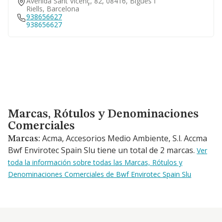
Avenida Sant Vicenç, 82, 08416, Bigues I
Riells, Barcelona
938656627
938656627
Marcas, Rótulos y Denominaciones Comerciales
Marcas, Rótulos y Denominaciones
Comerciales
Acma, Accesorios Medio Ambiente, S.l. Accma
Marcas:
Bwf Envirotec Spain Slu tiene un total de 2 marcas.
Ver
toda la información sobre todas las Marcas, Rótulos y
Denominaciones Comerciales de Bwf Envirotec Spain Slu