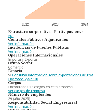
euros entre todas las compañías. Con el fin de ampliar
la información relativa a las compañías, la media de
empleados es de 2. La antigüedad alcanza los 18 años
desde la constitución.
En conclusión,
Bwf Envirotec Spain Slu
está
especializada en fabricación y comercio mayor de
2022
2023
2024
mangas filtrantes, comercialización de sistemas de
Estructura corporativa - Participaciones
cauterizaciones en polvo para proceso industrial. En
NO
cuanto a la posición en el ranking de la provincia de
Contratos Públicos Adjudicados
Barcelona, la empresa ha perdido posiciones frente al
Ver Información
2023.
Incidencias de Fuentes Públicas
Ver Información
Operaciones Internacionales
Importa y Exporta
Grupo Sector
Comercio
Exporta
SI
Consultar información sobre exportaciones de Bwf
Envirotec Spain Slu
Cargos
Encontrados 12 cargos en esta empresa
Ver cargos de Empresa
Número de empleados
29 (año 2025)
Responsabilidad Social Empresarial
Ver Información