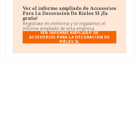
Calle Ausias Marc núm. 127, (08013), Barcelona,
Cataluña.
Ver el informe ampliado de Accesorios
Para La Decoracion De Rieles Sl ¡Es
En base a la información de la que dispone INFORMA
gratis!
sobre 20.345 compañías, en el ámbito nacional la
Regístrate en eInforma y te regalamos el
facturación alcanza la cifra de 21.890 millones de euros
Informe Ampliado de esta empresa.
y se estima que el promedio de la facturación entre
VER INFORME AMPLIADO DE
todas las empresas es de 1 millón de euros. Como
ACCESORIOS PARA LA DECORACION DE
RIELES SL
información adicional de interés, la media de empleados
de las empresas es de 4; la media de antigüedad desde
la constitución es de 20 años.