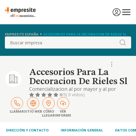
EMPRESITE ESPAÑA
ACCESORIOS PARA LA DECORACION DE RIELES SL
Buscar
Accesorios Para La
Decoracion De Rieles Sl
Comercializacion al por mayor y al por
menor de materiales para la construccion y
0
/5
( 0 votos)
articulos de instalaciones, tales como
carpinteria metalica, materiales para
techados, revestimientos, aislamientos, todo
LLAMAR
SITIO WEB
CÓMO
VER
LLEGAR
INFORME
tipo de persiana
DIRECCIÓN Y CONTACTO
INFORMACIÓN GENERAL
DATOS COM