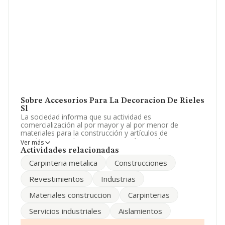
Sobre Accesorios Para La Decoracion De Rieles
Sl
La sociedad informa que su actividad es
comercialización al por mayor y al por menor de
materiales para la construcción y artículos de
instalaciones, tales como carpintería metalica,
Ver más
materiales para techados, revestimientos, aislamientos,
Actividades relacionadas
todo tipo de persiana. La sociedad está registrada
Carpinteria metalica
Construcciones
como Sociedad Limitada. Tiene CNAE: 4683 - '%cnae%'.
La compañía no tiene actividad en mercados exteriores.
Revestimientos
Industrias
Para llamar las oficinas se puede hacer a través del
Materiales construccion
Carpinterias
número 932444816.
Servicios industriales
Aislamientos
La empresa española
Accesorios Para La Decoracion
de Rieles S.L
, con CIF B62907274, se encuentra en