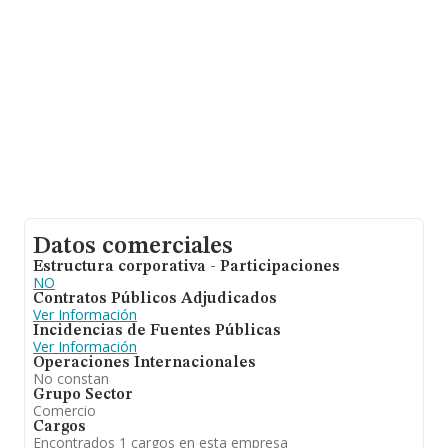
ventas han obtenido los 148 millones de euros. Para
aportar ulterior información de interés en el ámbito
sectorial, la antigüedad alcanza los 12 años desde la
constitución. La media de empleados de las empresas
es de 2.
Datos comerciales
Estructura corporativa - Participaciones
NO
Contratos Públicos Adjudicados
Ver Información
Incidencias de Fuentes Públicas
Ver Información
Operaciones Internacionales
No constan
Grupo Sector
Comercio
Cargos
Encontrados 1 cargos en esta empresa