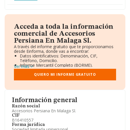
Acceda a toda la información
comercial de Accesorios
Persiana En Malaga Sl.
A través del informe gratuito que te proporcionamos
desde Einforma, donde vas a encontrar:
Datos identificativos: Denominación, CIF,
Teléfono, Domicilio.
Informe Mercantil Completo (BORME).
Ver más
Gráficos de Evolución Ventas y Empleados.
Consejo de Administración y Administradores.
QUIERO MI INFORME GRATUITO
Directivos y Ejecutivos.
Accionistas.
Participaciones y Vinculaciones en otras empresas.
Artículos de prensa publicados sobre la empresa.
Información oficial y registral complementaria.
Información general
Razón social
Accesorios Persiana En Malaga Sl.
CIF
B16410557
Forma jurídica
Sociedad limitada unipersonal