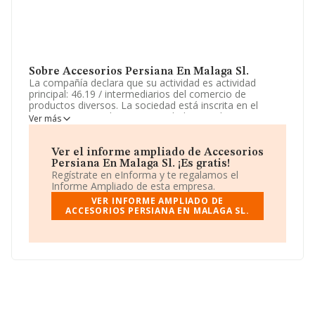
Sobre Accesorios Persiana En Malaga Sl.
La compañía declara que su actividad es actividad
principal: 46.19 / intermediarios del comercio de
productos diversos. La sociedad está inscrita en el
Registro Mercantil como Sociedad Limitada. La
Ver más
actividad de referencia CNAE corresponde a
'Intermediarios del comercio de productos diversos',
cuyo Código es 4619. La sociedad no tiene actividad en
Ver el informe ampliado de Accesorios
mercados exteriores.
Persiana En Malaga Sl. ¡Es gratis!
Regístrate en eInforma y te regalamos el
La sociedad española
Accesorios Persiana En
Informe Ampliado de esta empresa.
Málaga S.L
, NIF B16410557, está situada en Avenida
VER INFORME AMPLIADO DE
Manuel Fraga Iribarne núm. 15, (29620), en el municipio
ACCESORIOS PERSIANA EN MALAGA SL.
de Torremolinos, en Málaga, Andalucía.
En base a la información de la que dispone INFORMA
sobre 35.522 compañías, en el ámbito nacional la
facturación alcanza la cifra de 14.930 millones de euros
y la media de facturación de ventas entre todas las
compañías alcanza los 420 mil euros. En cuanto a la
información relativa a la provincia de Málaga, en la base
de datos INFORMA constan 1461 empresas, cuyas