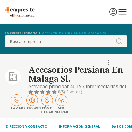
EMPRESITE ESPAÑA
ACCESORIOS PERSIANA EN MALAGA SL.
Buscar
Accesorios Persiana En
Malaga Sl.
Actividad principal: 46.19 / intermediarios del
comercio de productos diversos
0
/5
( 0 votos)
LLAMAR
SITIO WEB
CÓMO
VER
LLEGAR
INFORME
DIRECCIÓN Y CONTACTO
INFORMACIÓN GENERAL
DATOS COM