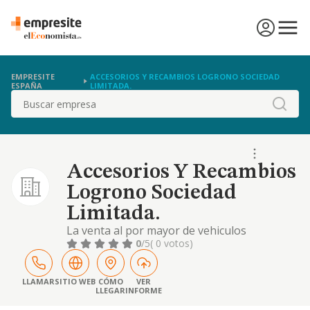
EMPRESITE
ACCESORIOS Y RECAMBIOS LOGRONO SOCIEDAD
ESPAÑA
LIMITADA.
Buscar
Accesorios Y Recambios
Logrono Sociedad
Limitada.
La venta al por mayor de vehiculos
automoviles y sus accesorios.
0
/5
( 0 votos)
LLAMAR
SITIO WEB
CÓMO
VER
LLEGAR
INFORME