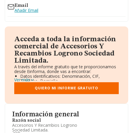
Email
Añadir Email
Acceda a toda la información
comercial de Accesorios Y
Recambios Logrono Sociedad
Limitada.
A través del informe gratuito que te proporcionamos
desde Einforma, donde vas a encontrar:
Datos identificativos: Denominación, CIF,
Ver más
Teléfono, Domicilio.
Informe Mercantil Completo (BORME).
QUIERO MI INFORME GRATUITO
Gráficos de Evolución Ventas y Empleados.
Consejo de Administración y Administradores.
Directivos y Ejecutivos.
Accionistas.
Participaciones y Vinculaciones en otras empresas.
Información general
Artículos de prensa publicados sobre la empresa.
Información oficial y registral complementaria.
Razón social
Accesorios Y Recambios Logrono
Sociedad Limitada.