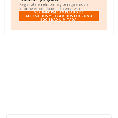
Limitada. ¡Es gratis!
Estambrera núm. 38 5., (26006), en el municipio de
Regístrate en eInforma y te regalamos el
Logroño, La Rioja.
Informe Ampliado de esta empresa.
VER INFORME AMPLIADO DE
En base a la información de la que dispone INFORMA
ACCESORIOS Y RECAMBIOS LOGRONO
SOCIEDAD LIMITADA.
sobre 3.922 compañías, a nivel nacional la facturación
asciende a 10.982 millones de euros y el promedio de la
facturación de ventas entre todas las compañías
asciende a los 2 millones de euros. En cuanto a la
información relativa a la provincia de La Rioja, en la
base de datos INFORMA constan 20 empresas, con
ventas en 2008 de hasta 26 millones de euros. Para
aportar ulterior información de interés en el ámbito
sectorial, la media de antigüedad desde la constitución
es de 18 años. La media de empleados es de 7.