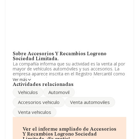
Sobre Accesorios Y Recambios Logrono
Sociedad Limitada.
La compañía informa que su actividad es la venta al por
mayor de vehículos automóviles y sus accesorios. La
empresa aparece inscrita en el Registro Mercantil como
Sociedad Limitada. Su CNAE corresponde a 4672 con
Ver más
código 'Comercio al por mayor de metales y minerales
Actividades relacionadas
metálicos'. No realiza actividad de importación y/o
Vehiculos
Automovil
exportación.
Accesorios vehiculo
Venta automoviles
Acerca de los empleados, ha contado con una
reducción del 67% y teniendo en cuenta la información
Venta vehiculos
disponible en INFORMA, ha dispuesto de un número de
empleados por debajo de la media de sector.
La empresa española
Accesorios y Recambios
Ver el informe ampliado de Accesorios
Logrono Sociedad Limitada
, con número de
Y Recambios Logrono Sociedad
identificación fiscal B26271742, está situada en Calle