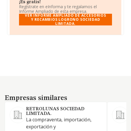
¡Es gratis!
Regístrate en eInforma y te regalamos el
Informe Ampliado de esta empresa.
VER INFORME AMPLIADO DE ACCESORIOS
Y RECAMBIOS LOGRONO SOCIEDAD
LIMITADA.
Empresas similares
Empresas similares
RETROLUNAS SOCIEDAD
LIMITADA.
V
La compraventa, importación,
a
exportación y
v