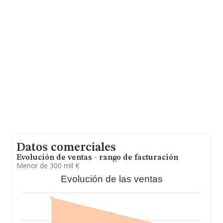
hasta 2.430 empresas, a nivel nacional la facturación
asciende a 2.451 millones de euros y en 2024 la media
de facturación de ventas entre todas las compañías
alcanza los 1 millón de euros. En cuanto a la
información relativa a la provincia de Madrid, en la base
de datos de INFORMA aparecen 656 empresas, cuyas
ventas han obtenido los 950 millones de euros.
Finalmente, para completar los datos de sector, en
2024, los empleados de media son 3. La antigüedad
desde la constitución es de 16 años.
Datos comerciales
Evolución de ventas - rango de facturación
Menor de 300 mil €
Evolución de las ventas