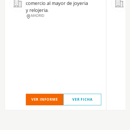
comercio al mayor de joyeria
C
y relojeria.
a
MADRID
s
VER INFORME
VER FICHA