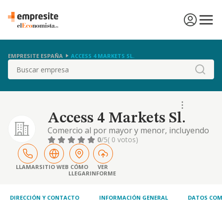
EMPRESITE ESPAÑA
ACCESS 4 MARKETS SL.
Buscar
Access 4 Markets Sl.
Comercio al por mayor y menor, incluyendo
la exportacion e importacion de toda clase
0
/5
( 0 votos)
de objetos de relojeria y joyeria. la
compraventa de fincas rusticas y urbanas,
importacion y exportacion, compraventa y
LLAMAR
SITIO WEB
CÓMO
VER
LLEGAR
INFORME
comercio incluso internet de materiales de
construccion, ropa laboral, etc.
DIRECCIÓN Y CONTACTO
INFORMACIÓN GENERAL
DATOS COM