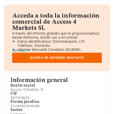
Acceda a toda la información
comercial de Access 4
Markets Sl.
A través del informe gratuito que te proporcionamos
desde Einforma, donde vas a encontrar:
Datos identificativos: Denominación, CIF,
Teléfono, Domicilio.
Informe Mercantil Completo (BORME).
Ver más
Gráficos de Evolución Ventas y Empleados.
Consejo de Administración y Administradores.
QUIERO MI INFORME GRATUITO
Directivos y Ejecutivos.
Accionistas.
Participaciones y Vinculaciones en otras empresas.
Artículos de prensa publicados sobre la empresa.
Información oficial y registral complementaria.
Información general
Razón social
Access 4 Markets Sl.
CIF
B87264636
Forma jurídica
Sociedad limitada
Sector
Comercio