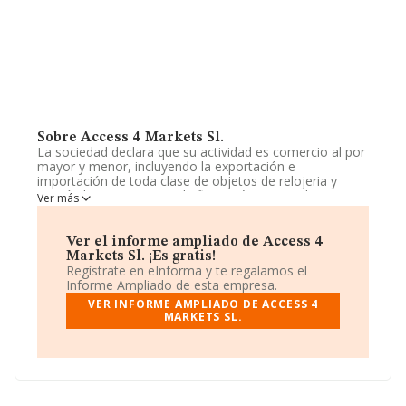
Sobre Access 4 Markets Sl.
La sociedad declara que su actividad es comercio al por
mayor y menor, incluyendo la exportación e
importación de toda clase de objetos de relojeria y
joyería. la compraventa de fincas rústicas y urbanas,
Ver más
importación y exportación, compraventa y comercio
incluso internet de materiales de construcción, ropa
laboral, etc. La sociedad está inscrita en el Registro
Ver el informe ampliado de Access 4
Mercantil como Sociedad Limitada. Su actividad CNAE
Markets Sl. ¡Es gratis!
es 'Comercio al por mayor de artículos de relojería y
Regístrate en eInforma y te regalamos el
joyería' con código 4648. La compañía es importadora y
Informe Ampliado de esta empresa.
exportadora.
VER INFORME AMPLIADO DE ACCESS 4
MARKETS SL.
La compañía
Access 4 Markets S.L
, con CIF
B87264636, tiene domicilio fiscal en Calle Julio Palacios
núm. 11 Piso 3 G, (28029), en el municipio de Madrid,
Madrid.
En relación con el sector y disponiendo de los datos de