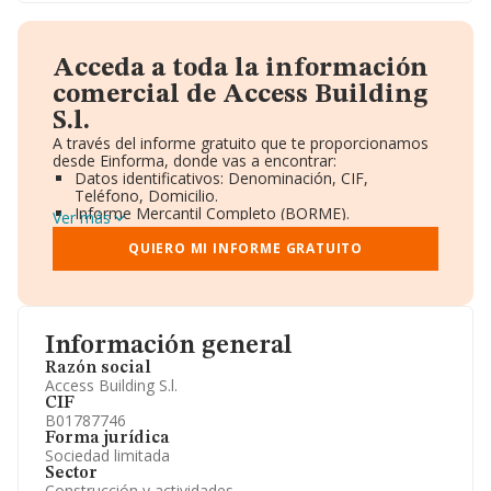
Acceda a toda la información
comercial de Access Building
S.l.
A través del informe gratuito que te proporcionamos
desde Einforma, donde vas a encontrar:
Datos identificativos: Denominación, CIF,
Teléfono, Domicilio.
Informe Mercantil Completo (BORME).
Ver más
Gráficos de Evolución Ventas y Empleados.
Consejo de Administración y Administradores.
QUIERO MI INFORME GRATUITO
Directivos y Ejecutivos.
Accionistas.
Participaciones y Vinculaciones en otras empresas.
Artículos de prensa publicados sobre la empresa.
Información oficial y registral complementaria.
Información general
Razón social
Access Building S.l.
CIF
B01787746
Forma jurídica
Sociedad limitada
Sector
Construcción y actividades