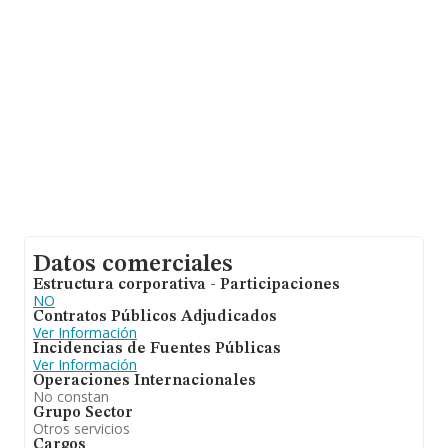
asciende a los 31 mil euros. En cuanto a la información
relativa a la provincia de Girona, en la base de datos
INFORMA constan 309 empresas, cuyas ventas han
obtenido los 14 millones de euros. Como información
adicional de interés, la media de empleados de las
empresas es de 1; la antigüedad alcanza los 14 años
desde la constitución.
Datos comerciales
Estructura corporativa - Participaciones
NO
Contratos Públicos Adjudicados
Ver Información
Incidencias de Fuentes Públicas
Ver Información
Operaciones Internacionales
No constan
Grupo Sector
Otros servicios
Cargos