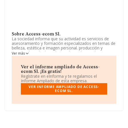
Sobre Access-ecom Sl.
La sociedad informa que su actividad es servicios de
asesoramiento y formación especializados en temas de
belleza, estética e imagen personal. producción y
comercialización de todo tipo de productos de
Ver más
cosmética, perfumes, y demás artículos y complemento
de belleza y estética. creación y explotación de una red
comercial. La sociedad está inscrita en el Registro
Ver el informe ampliado de Access-
Mercantil como Sociedad Limitada. Clasifica su actividad
ecom Sl. ¡Es gratis!
CNAE como '%cnae%', código 9621. No realiza actividad
Regístrate en eInforma y te regalamos el
de importación y/o exportación.
Informe Ampliado de esta empresa.
VER INFORME AMPLIADO DE ACCESS-
La compañía
Access-ecom S.L
, con número de
ECOM SL.
identificación fiscal B06938468, está situada en Calle
Josep Reig I Palau núm. 23, (17760), en el municipio de
Vilabertran, en Girona, Cataluña.
En relación con el sector y disponiendo de los datos de
hasta 27.497 empresas, a nivel nacional la facturación
asciende a 868 millones de euros y el promedio de la
facturación de ventas entre todas las compañías