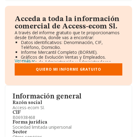
Acceda a toda la información
comercial de Access-ecom Sl.
A través del informe gratuito que te proporcionamos
desde Einforma, donde vas a encontrar:
Datos identificativos: Denominación, CIF,
Teléfono, Domicilio.
Informe Mercantil Completo (BORME).
Gráficos de Evolución Ventas y Empleados.
Ver más
Consejo de Administración y Administradores.
Directivos y Ejecutivos.
QUIERO MI INFORME GRATUITO
Accionistas.
Participaciones y Vinculaciones en otras empresas.
Artículos de prensa publicados sobre la empresa.
Información oficial y registral complementaria.
Información general
Razón social
Access-ecom Sl.
CIF
B06938468
Forma jurídica
Sociedad limitada unipersonal
Sector
Otros servicios