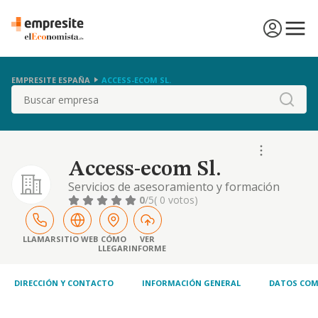
EMPRESITE ESPAÑA
ACCESS-ECOM SL.
Buscar
Access-ecom Sl.
Servicios de asesoramiento y formación
especializados en temas de belleza, estética
0
/5
( 0 votos)
e imagen personal. producción y
comercialización de todo tipo de productos
de cosmética, perfumes, y demás artículos y
LLAMAR
SITIO WEB
CÓMO
VER
LLEGAR
INFORME
complemento de belleza y estética. creación
y explotación de una red comercial
DIRECCIÓN Y CONTACTO
INFORMACIÓN GENERAL
DATOS COM