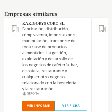
Empresas similares
Empresas similares
KAKIGORYS CORO SL.
G
Fabricación, distribución,
P
compraventa, import-export,
manipulación, transporte de
Y
toda clase de productos
alimenticios. La gestión,
explotación y desarrollo de
los negocios de cafetería, bar,
discoteca, restaurante y
cualquier otro negocio
relacionado con la hostelería
y la restauración
GERONA
VER INFORME
VER FICHA