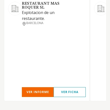
RESTAURANT MAS
ROQUER SL
Explotacion de un
R
restaurante.
c
BARCELONA
VER INFORME
VER FICHA