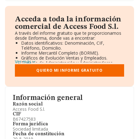
Acceda a toda la información
comercial de Access Food S.l.
A través del informe gratuito que te proporcionamos
desde Einforma, donde vas a encontrar:
Datos identificativos: Denominación, CIF,
Teléfono, Domicilio.
Informe Mercantil Completo (BORME).
Gráficos de Evolución Ventas y Empleados.
Ver más
Consejo de Administración y Administradores.
Directivos y Ejecutivos.
QUIERO MI INFORME GRATUITO
Accionistas.
Participaciones y Vinculaciones en otras empresas.
Artículos de prensa publicados sobre la empresa.
Información oficial y registral complementaria.
Información general
Razón social
Access Food S.l.
CIF
B67427583
Forma jurídica
Sociedad limitada
Fecha de constitución
20-5-2019