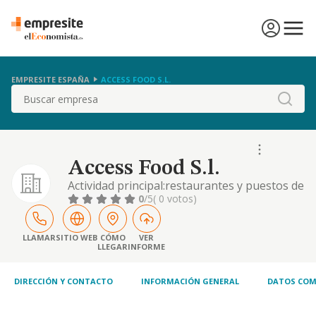
EMPRESITE ESPAÑA
ACCESS FOOD S.L.
Buscar
Access Food S.l.
Actividad principal:restaurantes y puestos de
comidas (cnae 5610).construccion,
0
/5
( 0 votos)
instalaciones y mantenimiento.comercio al
por mayor y al por menor.distribucion
comercial.importacion y
LLAMAR
SITIO WEB
CÓMO
VER
LLEGAR
INFORME
exportacion.actividades inmobiliarias. ...
DIRECCIÓN Y CONTACTO
INFORMACIÓN GENERAL
DATOS COM