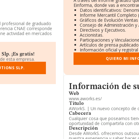
A través del informe gratuito q
Einforma, donde vas a encontrar
Datos identificativos: Denomi
Informe Mercantil Completo
Gráficos de Evolución Ventas
ad profesional de graduado
Consejo de Administración y 
eferencia CNAE corresponde
Directivos y Ejecutivos.
iene actividad en mercados
Accionistas.
Participaciones y Vinculacion
Artículos de prensa publicad
Información oficial y registr
lp. ¡Es gratis!
cilio fiscal en Avenida
QUIERO MI IN
 de esta empresa.
omunidad Valenciana.
TIONS SLP.
0 compañías, a nivel
calcula un promedio de
n de ampliar la información
Informacion de su página web
Información de s
 de 14 años. La media de
Web
www.aworks.es/
Titulo
AWorkS. | Un nuevo concepto de o
Cabecera
Cualquier cosa que poseamos tien
oportunidad de compartirla con ot
Descripción
Desde AWorkS. ofrecemos outsour
nuestra experiencia y saber hacer 