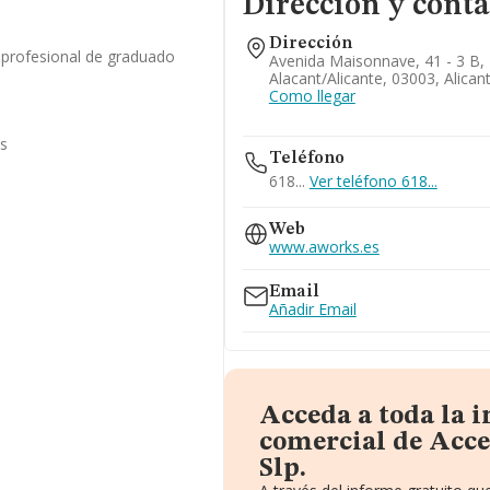
Dirección y conta
Dirección
ad profesional de graduado
Avenida Maisonnave, 41 - 3 B,
Alacant/alicante, 03003, Alican
Como llegar
as
Teléfono
618...
Ver teléfono 618...
Web
www.aworks.es
Email
Añadir Email
Acceda a toda la 
comercial de Acce
Slp.