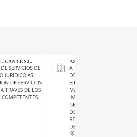
LICANTE S.L.
ASESORIA JJM-MONTESINO
 DE SERVICIOS DE
A. LA PRESTACION DE SERVI
 JURIDICO ASI
DE ASESORAMIENTO Y
ON DE SERVICIOS
EJECUCION DE TRABAJOS EN
 A TRAVES DE LOS
MATERIA FISCAL LIQUIDACI
S COMPETENTES.
IMPUESTOS. TRAMITACION,
GESTION Y AUTOLIQUIDACI
DE ESCRITURAS. INSPECCION
RECURSOS, CONFECCION DE
DECLARACIONES
ALICANTE