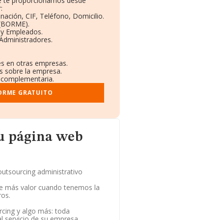
ue te proporcionamos desde
:
nación, CIF, Teléfono, Domicilio.
 (BORME).
 y Empleados.
Administradores.
es en otras empresas.
os sobre la empresa.
al complementaria.
FORME GRATUITO
u página web
utsourcing administrativo
e más valor cuando tenemos la
ros.
cing y algo más: toda
al servicio de su empresa,