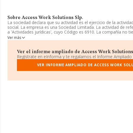
Sobre Access Work Solutions Slp.
La sociedad declara que su actividad es el ejercicio de la activid
social. La empresa es una Sociedad Limitada. La actividad de r
a 'Actividades jurídicas', cuyo Código es 6910. La compañía no t
exteriores.
Ver más
La web es
www.aworks.es
.
Ver el informe ampliado de Access Work Solutions S
La sociedad
Access Work Solutions SLP
, B54873021, tiene domi
Regístrate en eInforma y te regalamos el Informe Ampliado
Maisonnave núm. 41 3 B, (03003), en el municipio de Alicante, C
VER INFORME AMPLIADO DE ACCESS WORK SOLU
En base a la información de la que dispone INFORMA sobre 28.03
nacional la facturación asciende a 6.290 millones de euros y se 
facturación de 224 mil euros entre todas las compañías. Con el fi
relativa a las compañías, la antigüedad desde la constitución es
empleados de las empresas es de 2.