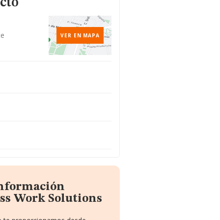
cto
te
VER EN MAPA
información
ss Work Solutions