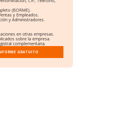
 Denominación, CIF, Teléfono,
mpleto (BORME).
Ventas y Empleados.
ión y Administradores.
ulaciones en otras empresas.
blicados sobre la empresa.
egistral complementaria.
INFORME GRATUITO