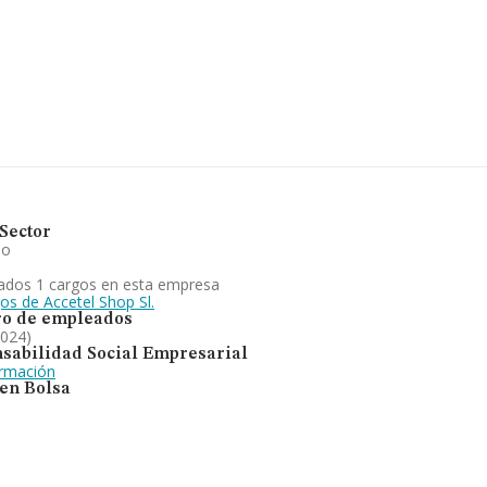
05 compañías, en el ámbito
ros y en 2024 la media de
 mil euros. Teniendo en cuenta la
n 7269 empresas, con ventas en
formación relativa a las
La media de empleados de las
ón, comercialización, distribuicon,
s y artículos de confeccion. En
anado posiciones, sin embargo, en
perimentado un retroceso.
Sector
io
ados 1 cargos en esta empresa
os de Accetel Shop Sl.
o de empleados
2024)
sabilidad Social Empresarial
ormación
 en Bolsa