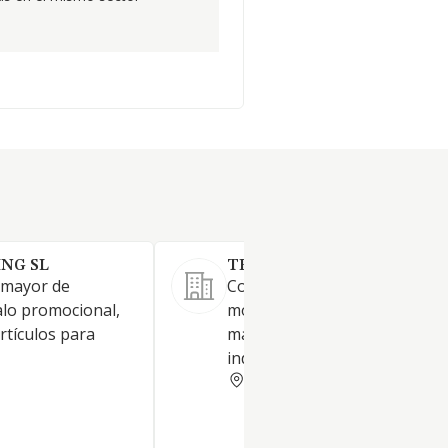
NG SL
TEDHINOX RM SL
 mayor de
Comercio al por mayor de
alo promocional,
mobiliario en acero inoxidabl
rtículos para
maquinaria para hostelería e
industrial.
MADRID