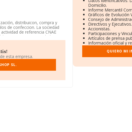
Datos identificativos:
Domicilio.
Informe Mercantil Co
Gráficos de Evolución 
Consejo de Administrac
ización, distribuicon, compra y
Directivos y Ejecutivos.
ulos de confeccion. La sociedad
Accionistas.
a actividad de referencia CNAE
Participaciones y Vinc
ódigo es 4690. La sociedad no
Artículos de prensa pu
Información oficial y r
s en la base de datos de
QUIERO MI 
tis!
edia de sector.
 de esta empresa.
do a los niveles de facturación
SHOP SL.
o en el ranking sectorial, pasando
esa están compañías como, por
in embargo, el ranking coloca la
ng nacional, ha bajado 2.995
or posicionadas las siguientes
ayos S.L
, en cambio, adelanta
L
. Ha retrocedido 1.434 puestos,
lio fiscal en Calle De Piedrafita