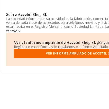
Sobre Accetel Shop Sl.
La sociedad informa que su actividad es la fabricación, comercial
venta de toda clase de accesorios para telefonos moviles y artíc
está inscrita en el Registro Mercantil como Sociedad Limitada. L
corresponde a 'Comercio al por mayor no especializado', cuyo C
Ver más
tiene actividad en mercados exteriores.
Ha tenido un 20% más de empleados y según las cifras existente
Ver el informe ampliado de Accetel Shop Sl. ¡Es gra
INFORMA, el número de empleados ha estado por encima de la m
Regístrate en eInforma y te regalamos el Informe Ampliado
Dentro del ranking de empresas elaborado por INFORMA, atendien
VER INFORME AMPLIADO DE ACCETEL 
de la compañía, se destaca que: la compañía ha escalado 1 puest
del 1.533 al 1.532. En el ranking del sector, delante de la empr
ejemplo:
Sapphira Medical Aesthetics S.L
y
Pet Bravo S.L
; s
empresa antes de
Lacbal S.L
y
Azogue e Hijos S.L
. En el ranki
puestos, pasando de la posición 172.801 a 175.796. Aparecen mej
compañías:
Suministros Nacionales e Importacion S.L
y
Mat
empresas como
Escola Liberi S.L
y
Electromantenimiento S.
pasando del 31.729 al 33.163 en el ranking provincial.
Su teléfono es 914673871.
La sociedad española
Accetel Shop S.L
, B87241634, tiene domici
núm. 15, (28947), en el municipio de Fuenlabrada, Madrid.