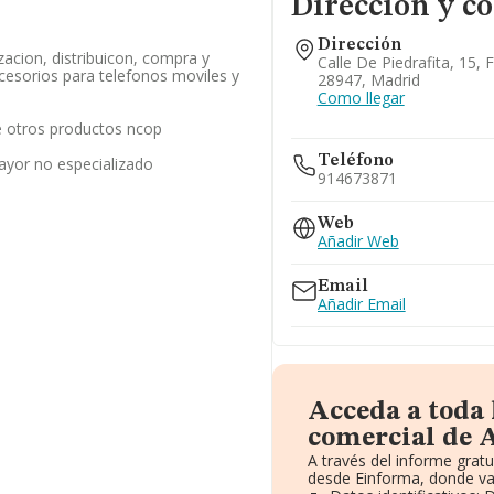
Dirección y c
Dirección
zacion, distribuicon, compra y
Calle De Piedrafita, 15, 
cesorios para telefonos moviles y
28947, Madrid
Como llegar
 otros productos ncop
Teléfono
ayor no especializado
914673871
Web
Añadir Web
Email
Añadir Email
Acceda a toda
comercial de A
A través del informe grat
desde Einforma, donde va