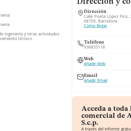
Dirección y co
Dirección
ieria.
Calle Poeta Lopez Pico, 3 
08759, Barcelona
niería
Como llegar
de ingeniería y otras actividades
oramiento técnico
Teléfono
936835118
Web
Añadir Web
Email
Añadir Email
Acceda a toda
comercial de 
S.c.p.
A través del informe grat