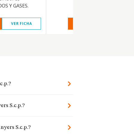
OS Y GASES.
VER FICHA
VER INFORME
VER FIC
c.p.?
ers S.c.p.?
nyers S.c.p.?