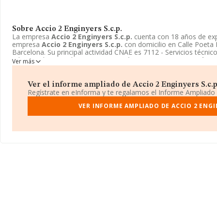
Sobre Accio 2 Enginyers S.c.p.
La empresa
Accio 2 Enginyers S.c.p.
cuenta con 18 años de expe
empresa
Accio 2 Enginyers S.c.p.
con domicilio en Calle Poeta L
Barcelona. Su principal actividad CNAE es 7112 - Servicios técnico
relacionadas con el asesoramiento técnico. La empresa
Accio 2 
Ver más
como Sociedad civil.
Ver el informe ampliado de Accio 2 Enginyers S.c.p.
Regístrate en eInforma y te regalamos el Informe Ampliado
VER INFORME AMPLIADO DE ACCIO 2 ENGIN