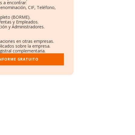
s a encontrar:
 Denominación, CIF, Teléfono,
mpleto (BORME).
Ventas y Empleados.
ión y Administradores.
ulaciones en otras empresas.
blicados sobre la empresa.
egistral complementaria.
INFORME GRATUITO