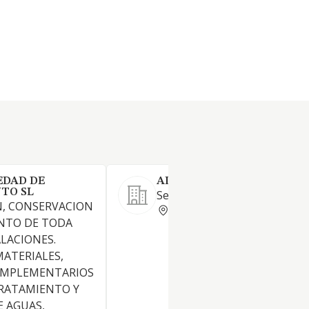
EDAD DE
ADNORES 98 SL
TO SL
Servicios técnicos: ingeniería
, CONSERVACION
BARCELONA
NTO DE TODA
ALACIONES.
MATERIALES,
OMPLEMENTARIOS
 TRATAMIENTO Y
 AGUAS,