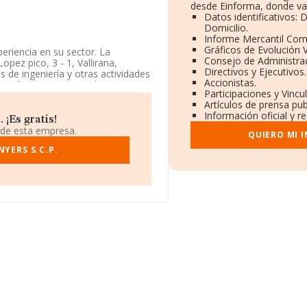
desde Einforma, donde va
Datos identificativos:
Domicilio.
Informe Mercantil Co
Gráficos de Evolución 
riencia en su sector. La
Consejo de Administrac
opez pico, 3 - 1, Vallirana,
Directivos y Ejecutivos.
s de ingeniería y otras actividades
Accionistas.
Enginyers S.c.p.
está inscrita
Participaciones y Vinc
Artículos de prensa pu
Información oficial y r
 ¡Es gratis!
 de esta empresa.
QUIERO MI 
YERS S.C.P.