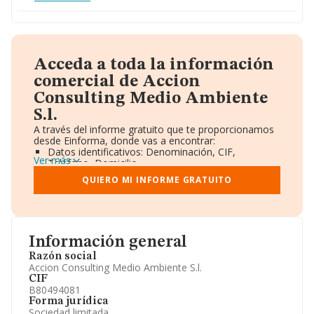
Acceda a toda la información
comercial de Accion
Consulting Medio Ambiente
S.l.
A través del informe gratuito que te proporcionamos
desde Einforma, donde vas a encontrar:
Datos identificativos: Denominación, CIF,
Ver más
Teléfono, Domicilio.
Informe Mercantil Completo (BORME).
QUIERO MI INFORME GRATUITO
Gráficos de Evolución Ventas y Empleados.
Consejo de Administración y Administradores.
Directivos y Ejecutivos.
Accionistas.
Participaciones y Vinculaciones en otras empresas.
Información general
Artículos de prensa publicados sobre la empresa.
Información oficial y registral complementaria.
Razón social
Accion Consulting Medio Ambiente S.l.
CIF
B80494081
Forma jurídica
Sociedad limitada