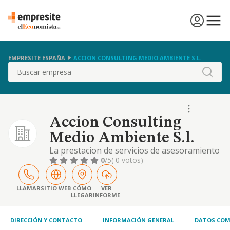
EMPRESITE ESPAÑA
ACCION CONSULTING MEDIO AMBIENTE S.L.
Buscar
Accion Consulting
Medio Ambiente S.l.
La prestacion de servicios de asesoramiento
en materia medioambiental. la adquisicion,
0
/5
( 0 votos)
explotacion arrendamiento y enajenacion de
bienes inmuebles.
LLAMAR
SITIO WEB
CÓMO
VER
LLEGAR
INFORME
DIRECCIÓN Y CONTACTO
INFORMACIÓN GENERAL
DATOS COM