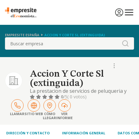
EMPRESITE ESPAÑA
ACCION Y CORTE SL (EXTINGUIDA)
Buscar
Accion Y Corte Sl
(extinguida)
La prestacion de servicios de peluqueria y
estetica de senora y caballero
0
/5
( 0 votos)
LLAMAR
SITIO WEB
CÓMO
VER
LLEGAR
INFORME
DIRECCIÓN Y CONTACTO
INFORMACIÓN GENERAL
DATOS COM