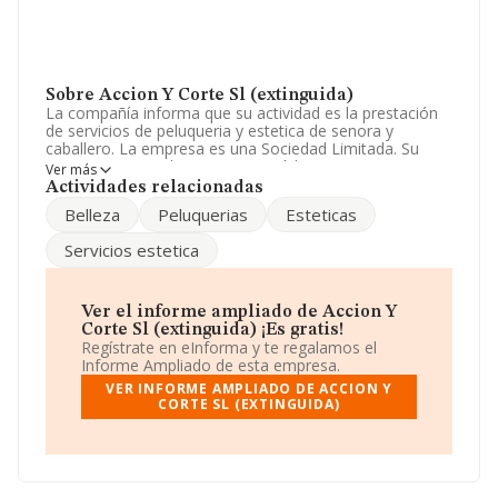
Sobre Accion Y Corte Sl (extinguida)
La compañía informa que su actividad es la prestación
de servicios de peluqueria y estetica de senora y
caballero. La empresa es una Sociedad Limitada. Su
CNAE corresponde a 9621 con código '%cnae%'. La
Ver más
sociedad no tiene actividad en mercados exteriores.
Actividades relacionadas
Belleza
Peluquerias
Esteticas
La compañía
Accion y Corte S.L (extinguida)
, con
número de identificación fiscal B84670652, se
Servicios estetica
encuentra en Avenida Del Guadalix núm. 91, (28110),
Algete, Madrid.
En base a la información de la que dispone INFORMA
Ver el informe ampliado de Accion Y
sobre 27.497 compañías, en el ámbito nacional la
Corte Sl (extinguida) ¡Es gratis!
facturación alcanza la cifra de 868 millones de euros y la
Regístrate en eInforma y te regalamos el
media de facturación de ventas entre todas las
Informe Ampliado de esta empresa.
compañías alcanza los 31 mil euros. Teniendo en
VER INFORME AMPLIADO DE ACCION Y
cuenta la información sobre Madrid, en la base de datos
CORTE SL (EXTINGUIDA)
de INFORMA aparecen 7667 empresas, con ventas de
278 millones de euros. Para aportar ulterior información
de interés en el ámbito sectorial, la media de
empleados de las empresas es de 1; la media de
antigüedad desde la constitución es de 14 años.