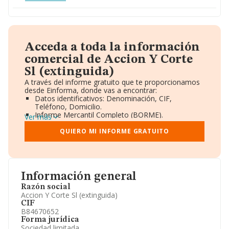
Acceda a toda la información
comercial de Accion Y Corte
Sl (extinguida)
A través del informe gratuito que te proporcionamos
desde Einforma, donde vas a encontrar:
Datos identificativos: Denominación, CIF,
Teléfono, Domicilio.
Informe Mercantil Completo (BORME).
Ver más
Gráficos de Evolución Ventas y Empleados.
Consejo de Administración y Administradores.
QUIERO MI INFORME GRATUITO
Directivos y Ejecutivos.
Accionistas.
Participaciones y Vinculaciones en otras empresas.
Artículos de prensa publicados sobre la empresa.
Información oficial y registral complementaria.
Información general
Razón social
Accion Y Corte Sl (extinguida)
CIF
B84670652
Forma jurídica
Sociedad limitada