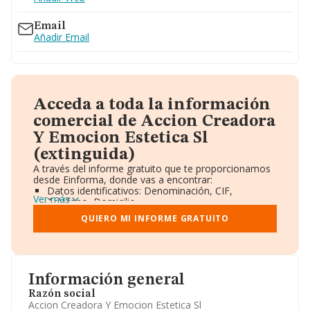
Email
Añadir Email
Acceda a toda la información
comercial de Accion Creadora
Y Emocion Estetica Sl
(extinguida)
A través del informe gratuito que te proporcionamos
desde Einforma, donde vas a encontrar:
Datos identificativos: Denominación, CIF,
Ver más
Teléfono, Domicilio.
Informe Mercantil Completo (BORME).
QUIERO MI INFORME GRATUITO
Gráficos de Evolución Ventas y Empleados.
Consejo de Administración y Administradores.
Directivos y Ejecutivos.
Accionistas.
Participaciones y Vinculaciones en otras empresas.
Información general
Artículos de prensa publicados sobre la empresa.
Información oficial y registral complementaria.
Razón social
Accion Creadora Y Emocion Estetica Sl