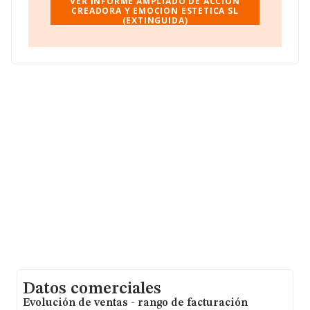
VER INFORME AMPLIADO DE ACCION
Para más información es posible contactar a través del
CREADORA Y EMOCION ESTETICA SL
(EXTINGUIDA)
teléfono 933718395.
La sociedad
Accion Creadora y Emocion Estetica S.L
(extinguida)
, con CIF B60750940, está situada en Calle
Ramon Llull núm. 4 St 1, (08950), en el municipio de
Esplugues De Llobregat, en Barcelona, Cataluña.
Con los datos a disposición de INFORMA sobre 6.998
empresas pertenecientes al sector, la facturación en el
ámbito nacional alcanza los 1.392 millones de euros y
se estima que el promedio de la facturación entre todas
las empresas es de 199 mil euros. Finalmente, para
completar los datos de sector, en 2012, la antigüedad
alcanza los 12 años desde la constitución. La media de
empleados es de 2.
Datos comerciales
Evolución de ventas - rango de facturación