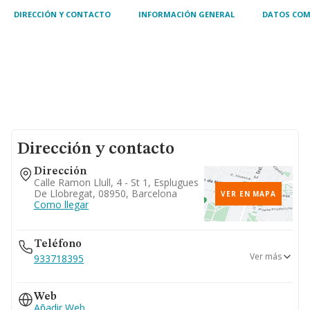
DIRECCIÓN Y CONTACTO
INFORMACIÓN GENERAL
DATOS COM
Dirección y contacto
Dirección
Calle Ramon Llull, 4 - St 1, Esplugues
De Llobregat, 08950, Barcelona
VER EN MAPA
Como llegar
Teléfono
Ver más
933718395
934738669
Web
Añadir Web