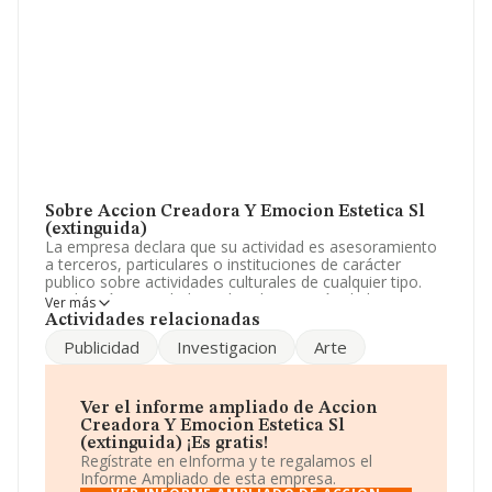
Sobre Accion Creadora Y Emocion Estetica Sl
(extinguida)
La empresa declara que su actividad es asesoramiento
a terceros, particulares o instituciones de carácter
publico sobre actividades culturales de cualquier tipo.
producción actividades culturales. gestión de las
Ver más
mismas. investigación en el ambito del arte y l. La
Actividades relacionadas
sociedad está registrada como Sociedad Limitada. La
Publicidad
Investigacion
Arte
actividad de referencia CNAE corresponde a '%cnae%',
cuyo Código es 9020. La empresa no tiene actividad en
mercados exteriores.
Ver el informe ampliado de Accion
La plantilla se ha reducido un 33% y atendiendo a los
Creadora Y Emocion Estetica Sl
datos disponibles en INFORMA, el número de
(extinguida) ¡Es gratis!
empleados de la compañía ha estado por debajo de la
Regístrate en eInforma y te regalamos el
media de sector.
Informe Ampliado de esta empresa.