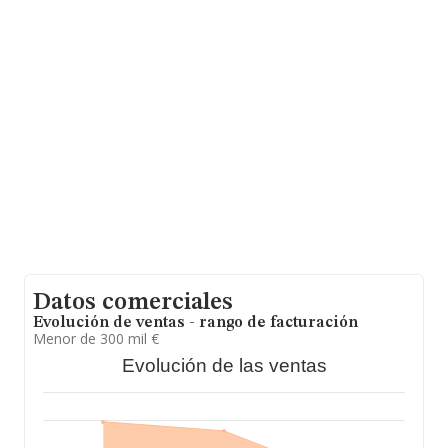
(28033), en el municipio de Madrid, Madrid.
Con los datos a disposición de INFORMA sobre 9.722
empresas pertenecientes al sector, a nivel nacional la
facturación asciende a 2.560 millones de euros y se
estima que el promedio de la facturación entre todas
las empresas es de 263 mil euros, encontrándose la
facturación de la empresa por encima del promedio. En
cuanto a la información relativa a la provincia de
Madrid, en la base de datos INFORMA constan 2570
empresas, cuyas ventas en 2015 han alcanzado los
1.402 millones de euros. Para aportar ulterior
información de interés en el ámbito sectorial, los
empleados de media son 4; la media de antigüedad
desde la constitución es de 17 años.
Datos comerciales
Evolución de ventas - rango de facturación
Menor de 300 mil €
Evolución de las ventas