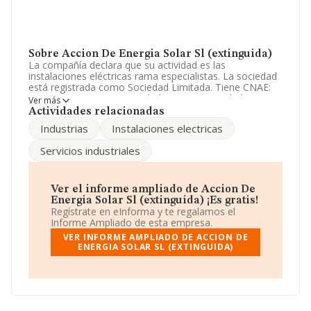
Sobre Accion De Energia Solar Sl (extinguida)
La compañía declara que su actividad es las
instalaciones eléctricas rama especialistas. La sociedad
está registrada como Sociedad Limitada. Tiene CNAE:
9699 - '%cnae%'. La sociedad no tiene actividad en
Ver más
mercados exteriores.
Actividades relacionadas
Industrias
Instalaciones electricas
De acuerdo con la Recomendación 2003/361/CE de la
Comisión, de 6 de mayo de 2003, sobre la definición de
Servicios industriales
microempresas, pequeñas y medianas empresas, la
compañía se encuadra como microempresa. No ha
habido variación en cuanto al número de empleados
con respecto al 2014 y teniendo en cuenta la
Ver el informe ampliado de Accion De
información disponible en INFORMA, ha dispuesto de
Energia Solar Sl (extinguida) ¡Es gratis!
un número de empleados por debajo de la media de
Regístrate en eInforma y te regalamos el
sector.
Informe Ampliado de esta empresa.
VER INFORME AMPLIADO DE ACCION DE
Para llamar las oficinas se puede hacer a través del
ENERGIA SOLAR SL (EXTINGUIDA)
número 913768225 y su correo es
s_castillo@ayscom.com
.
La empresa
Accion de Energia Solar S.L
(extinguida)
, con número de identificación fiscal
B84850718, está situada en Calle Arte núm. 21 Plt 4 B,