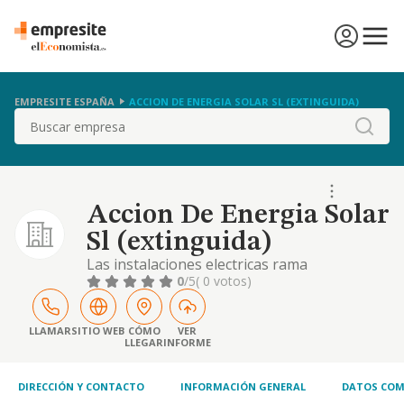
EMPRESITE ESPAÑA
ACCION DE ENERGIA SOLAR SL (EXTINGUIDA)
Buscar
Accion De Energia Solar
Sl (extinguida)
Las instalaciones electricas rama
especialistas
0
/5
( 0 votos)
LLAMAR
SITIO WEB
CÓMO
VER
LLEGAR
INFORME
DIRECCIÓN Y CONTACTO
INFORMACIÓN GENERAL
DATOS COM