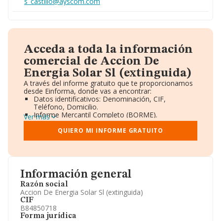
s_castillo@ayscom.com
Acceda a toda la información
comercial de Accion De
Energia Solar Sl (extinguida)
A través del informe gratuito que te proporcionamos
desde Einforma, donde vas a encontrar:
Datos identificativos: Denominación, CIF,
Teléfono, Domicilio.
Informe Mercantil Completo (BORME).
Ver más
Gráficos de Evolución Ventas y Empleados.
Consejo de Administración y Administradores.
QUIERO MI INFORME GRATUITO
Directivos y Ejecutivos.
Accionistas.
Participaciones y Vinculaciones en otras empresas.
Artículos de prensa publicados sobre la empresa.
Información oficial y registral complementaria.
Información general
Razón social
Accion De Energia Solar Sl (extinguida)
CIF
B84850718
Forma jurídica