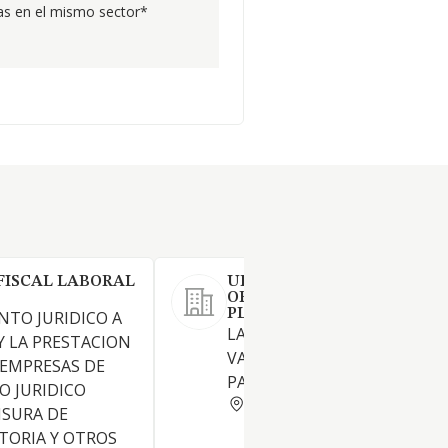
s en el mismo sector*
FISCAL LABORAL
URBALIA URBANISMO
ORDENACION DEL TERRIT
PLANEAMIENTO Y GESTION
NTO JURIDICO A
LA TENENCIA DE TITULOS
Y LA PRESTACION
VALORES REPRESENTATIVOS
 EMPRESAS DE
PARTICIPACIONES EN EMPRE
O JURIDICO
MADRID
NSURA DE
TORIA Y OTROS