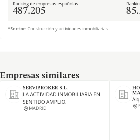
Ranking de empresas españolas
Ranki
487.205
85
*
Sector:
Construcción y actividades inmobiliarias
Empresas similares
Empresas similares
SERVIBROKER S.L.
HO
MA
LA ACTIVIDAD INMOBILIARIA EN
Alq
SENTIDO AMPLIO.
MADRID