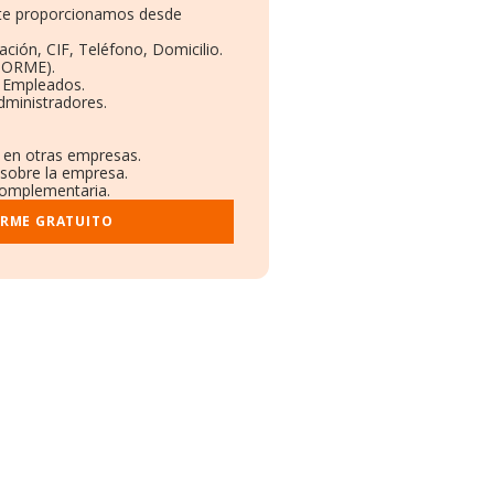
e te proporcionamos desde
ación, CIF, Teléfono, Domicilio.
BORME).
y Empleados.
dministradores.
s en otras empresas.
 sobre la empresa.
 complementaria.
ORME GRATUITO