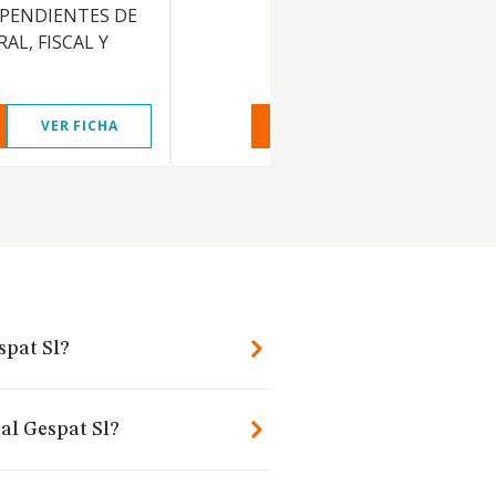
EPENDIENTES DE
AL, FISCAL Y
VER FICHA
VER INFORME
VER FIC
spat Sl?
al Gespat Sl?