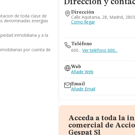
Dirección y conta
Dirección
otacion de toda clase de
Calle Aquitania, 28, Madrid, 280
las denominadas energias
Como llegar
opiedad inmobiliaria y a la
Teléfono
nmobiliarias por cuenta de
600...
Ver teléfono 600...
913853939
Web
Añadir Web
Email
Añadir Email
Acceda a toda la i
comercial de Acci
Gespat Sl