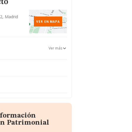
cto
32, Madrid
VER EN MAPA
Ver más
nformación
on Patrimonial