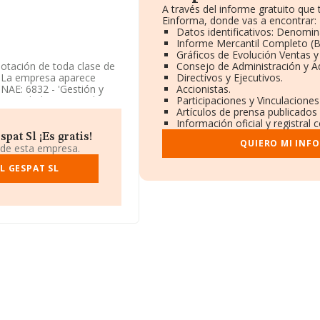
A través del informe gratuito qu
Einforma, donde vas a encontrar:
Datos identificativos: Denomin
Informe Mercantil Completo (
Gráficos de Evolución Ventas 
lotación de toda clase de
Consejo de Administración y A
. La empresa aparece
Directivos y Ejecutivos.
CNAE: 6832 - 'Gestión y
Accionistas.
e actividad en mercados
Participaciones y Vinculacione
Artículos de prensa publicados
Información oficial y registral
a los datos disponibles
at Sl ¡Es gratis!
QUIERO MI INF
 por debajo de la media
 de esta empresa.
L GESPAT SL
ción, en los distintos
empresa ha caído 67
te a la 3.862 del año
empresas como:
biliaria S.L
; en cambio,
liaria María Uria S.L
y
, ha perdido 14.166
s empresas la superan en
ma de compañías como
1 Sociedad Limitada
. En
al pasando del 81.053 al