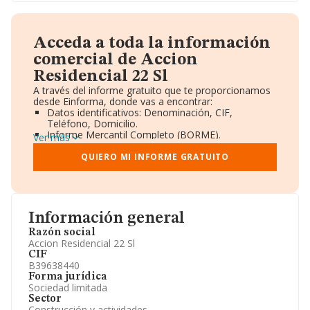
Acceda a toda la información
comercial de Accion
Residencial 22 Sl
A través del informe gratuito que te proporcionamos
desde Einforma, donde vas a encontrar:
Datos identificativos: Denominación, CIF,
Teléfono, Domicilio.
Informe Mercantil Completo (BORME).
Ver más
Gráficos de Evolución Ventas y Empleados.
Consejo de Administración y Administradores.
QUIERO MI INFORME GRATUITO
Directivos y Ejecutivos.
Accionistas.
Participaciones y Vinculaciones en otras empresas.
Artículos de prensa publicados sobre la empresa.
Información oficial y registral complementaria.
Información general
Razón social
Accion Residencial 22 Sl
CIF
B39638440
Forma jurídica
Sociedad limitada
Sector
Construcción y actividades