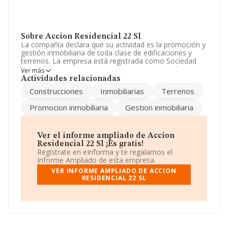
Sobre Accion Residencial 22 Sl
La compañía declara que su actividad es la promoción y
gestión inmobiliaria de toda clase de edificaciones y
terrenos. La empresa está registrada como Sociedad
Limitada. Tiene CNAE: 6812 - '%cnae%'. No realiza
Ver más
actividad de importación y/o exportación.
Actividades relacionadas
Construcciones
Inmobiliarias
Terrenos
Teniendo en cuenta la información disponible en
INFORMA, ha dispuesto de un número de empleados
Promocion inmobiliaria
Gestion inmobiliaria
por debajo de la media de sector.
La empresa española
Accion Residencial 22 S.L
, CIF
B39638440, está situada en Calle Trasmiera núm. 8 3
Ver el informe ampliado de Accion
M, (39005), Santander, Cantabria.
Residencial 22 Sl ¡Es gratis!
Regístrate en eInforma y te regalamos el
En relación con el sector y disponiendo de los datos de
Informe Ampliado de esta empresa.
hasta 231.218 empresas, en el ámbito nacional la
VER INFORME AMPLIADO DE ACCION
facturación alcanza la cifra de 29.817 millones de euros
RESIDENCIAL 22 SL
y el promedio de la facturación de ventas entre todas
las compañías asciende a los 128 mil euros. En relación
con la información de la provincia de Cantabria, en la
base de datos INFORMA constan 2277 empresas, con
ventas en el año 2008 de 114 millones de euros.
Finalmente, para completar los datos de sector, en