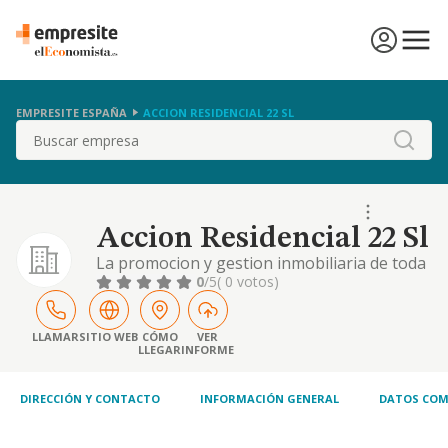
EMPRESITE ESPAÑA
ACCION RESIDENCIAL 22 SL
Buscar
Accion Residencial 22 Sl
La promocion y gestion inmobiliaria de toda
clase de edificaciones y terrenos
0
/5
( 0 votos)
LLAMAR
SITIO WEB
CÓMO
VER
LLEGAR
INFORME
DIRECCIÓN Y CONTACTO
INFORMACIÓN GENERAL
DATOS COM