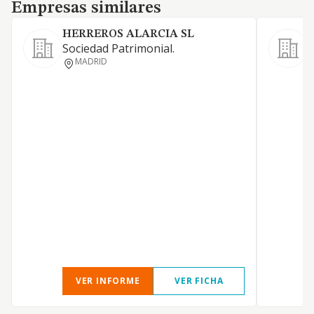
Empresas similares
Empresas similares
HERREROS ALARCIA SL
S
Sociedad Patrimonial.
P
MADRID
D
P
VER INFORME
VER FICHA