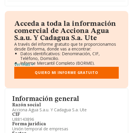
Acceda a toda la información
comercial de Acciona Agua
S.a.u. Y Cadagua S.a. Ute
A través del informe gratuito que te proporcionamos
desde Einforma, donde vas a encontrar:
Datos identificativos: Denominación, CIF,
Teléfono, Domicilio.
Informe Mercantil Completo (BORME).
Ver más
Gráficos de Evolución Ventas y Empleados.
Consejo de Administración y Administradores.
QUIERO MI INFORME GRATUITO
Directivos y Ejecutivos.
Accionistas.
Participaciones y Vinculaciones en otras empresas.
Artículos de prensa publicados sobre la empresa.
Información oficial y registral complementaria.
Información general
Razón social
Acciona Agua S.a.u. Y Cadagua S.a. Ute
CIF
U88143896
Forma jurídica
Unión temporal de empresas