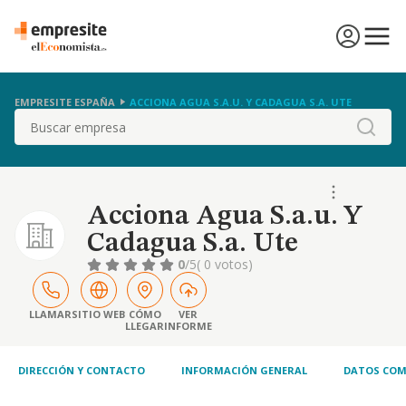
EMPRESITE ESPAÑA
ACCIONA AGUA S.A.U. Y CADAGUA S.A. UTE
Buscar
Acciona Agua S.a.u. Y
Cadagua S.a. Ute
0
/5
( 0 votos)
LLAMAR
SITIO WEB
CÓMO
VER
LLEGAR
INFORME
DIRECCIÓN Y CONTACTO
INFORMACIÓN GENERAL
DATOS COM