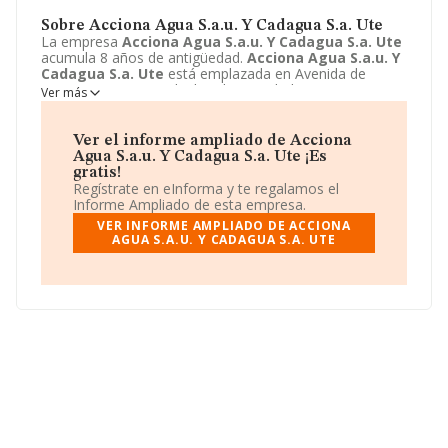
Sobre Acciona Agua S.a.u. Y Cadagua S.a. Ute
La empresa
Acciona Agua S.a.u. Y Cadagua S.a. Ute
acumula 8 años de antigüedad.
Acciona Agua S.a.u. Y
Cadagua S.a. Ute
está emplazada en Avenida de
Europa, 22 - BAJO, Alcobendas, Madrid. Centra su
Ver más
actividad CNAE como 9499 - Otras actividades
asociativas n.c.o.p.. La empresa
Acciona Agua S.a.u. Y
Cadagua S.a. Ute
es Unión temporal de empresas.
Ver el informe ampliado de Acciona
Agua S.a.u. Y Cadagua S.a. Ute ¡Es
gratis!
Regístrate en eInforma y te regalamos el
Informe Ampliado de esta empresa.
VER INFORME AMPLIADO DE ACCIONA
AGUA S.A.U. Y CADAGUA S.A. UTE