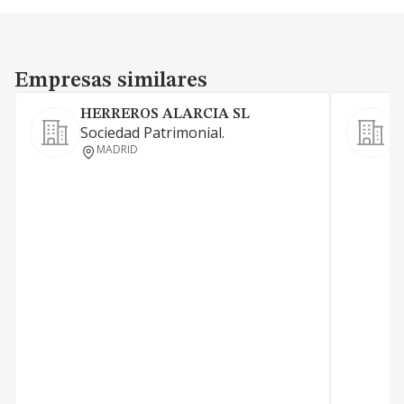
Empresas similares
Empresas similares
HERREROS ALARCIA SL
S
Sociedad Patrimonial.
P
MADRID
D
P