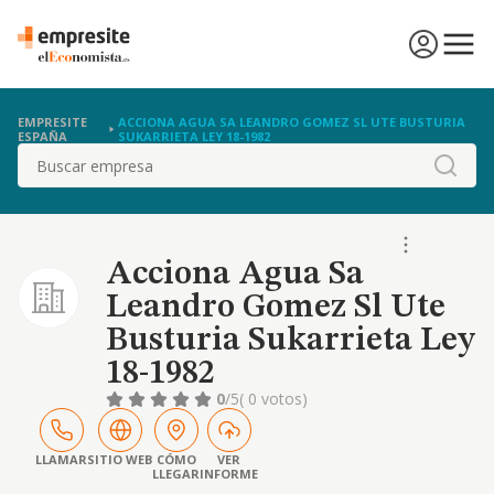
EMPRESITE
ACCIONA AGUA SA LEANDRO GOMEZ SL UTE BUSTURIA
ESPAÑA
SUKARRIETA LEY 18-1982
Buscar
Acciona Agua Sa
Leandro Gomez Sl Ute
Busturia Sukarrieta Ley
18-1982
0
/5
( 0 votos)
LLAMAR
SITIO WEB
CÓMO
VER
LLEGAR
INFORME