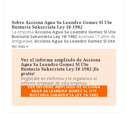
Sobre Acciona Agua Sa Leandro Gomez Sl Ute
Busturia Sukarrieta Ley 18-1982
La empresa
Acciona Agua Sa Leandro Gomez Sl Ute
Busturia Sukarrieta Ley 18-1982
acumula 17 años de
antigüedad.
Acciona Agua Sa Leandro Gomez Sl Ute
Busturia Sukarrieta Ley 18-1982
está emplazada en
Ver más
Avenida de Europa, 22, Alcobendas, Madrid. Centra su
actividad CNAE como 9499 - Otras actividades
asociativas n.c.o.p.. La empresa
Acciona Agua Sa
Ver el informe ampliado de Acciona
Leandro Gomez Sl Ute Busturia Sukarrieta Ley 18-
Agua Sa Leandro Gomez Sl Ute
1982
es Unión temporal de empresas.
Busturia Sukarrieta Ley 18-1982 ¡Es
gratis!
Regístrate en eInforma y te regalamos el
Informe Ampliado de esta empresa.
VER INFORME AMPLIADO DE ACCIONA
AGUA SA LEANDRO GOMEZ SL UTE
BUSTURIA SUKARRIETA LEY 18-1982