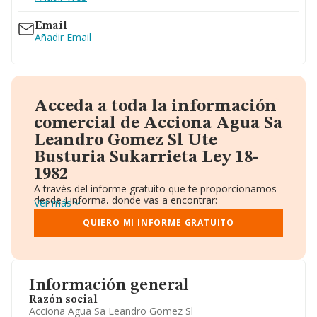
Email
Añadir Email
Acceda a toda la información
comercial de Acciona Agua Sa
Leandro Gomez Sl Ute
Busturia Sukarrieta Ley 18-
1982
A través del informe gratuito que te proporcionamos
desde Einforma, donde vas a encontrar:
Ver más
Datos identificativos: Denominación, CIF,
Teléfono, Domicilio.
QUIERO MI INFORME GRATUITO
Informe Mercantil Completo (BORME).
Gráficos de Evolución Ventas y Empleados.
Consejo de Administración y Administradores.
Directivos y Ejecutivos.
Accionistas.
Información general
Participaciones y Vinculaciones en otras empresas.
Razón social
Artículos de prensa publicados sobre la empresa.
Acciona Agua Sa Leandro Gomez Sl
Información oficial y registral complementaria.