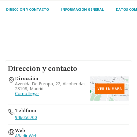
DIRECCIÓN Y CONTACTO
INFORMACIÓN GENERAL
DATOS COM
Dirección y contacto
Dirección
Avenida De Europa, 22, Alcobendas,
28108, Madrid
VER EN MAPA
Como llegar
Teléfono
946050700
Web
Añadir Web