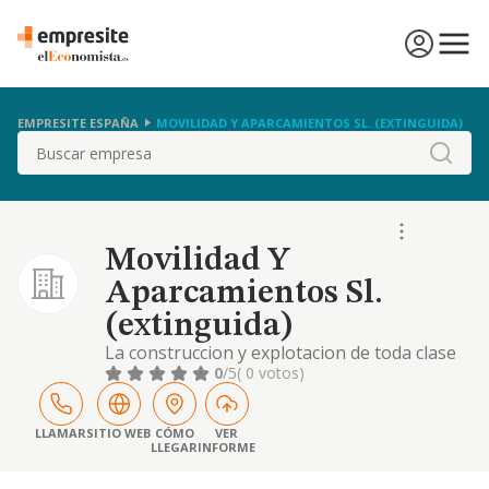
EMPRESITE ESPAÑA
MOVILIDAD Y APARCAMIENTOS SL. (EXTINGUIDA)
Buscar
Movilidad Y
Aparcamientos Sl.
(extinguida)
La construccion y explotacion de toda clase
de aparcamientos para vehiculos ya sea a
0
/5
( 0 votos)
titulo de dueña, arrendataria, concesionaria
o por cualquier otro titulo.
LLAMAR
SITIO WEB
CÓMO
VER
LLEGAR
INFORME