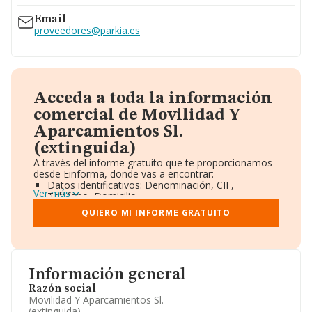
Email
proveedores@parkia.es
Acceda a toda la información
comercial de Movilidad Y
Aparcamientos Sl.
(extinguida)
A través del informe gratuito que te proporcionamos
desde Einforma, donde vas a encontrar:
Datos identificativos: Denominación, CIF,
Ver más
Teléfono, Domicilio.
Informe Mercantil Completo (BORME).
QUIERO MI INFORME GRATUITO
Gráficos de Evolución Ventas y Empleados.
Consejo de Administración y Administradores.
Directivos y Ejecutivos.
Accionistas.
Participaciones y Vinculaciones en otras empresas.
Información general
Artículos de prensa publicados sobre la empresa.
Información oficial y registral complementaria.
Razón social
Movilidad Y Aparcamientos Sl.
(extinguida)