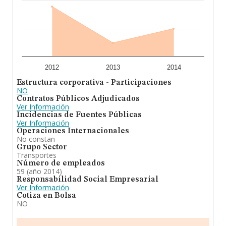
En conclusión, la actividad de
Movilidad y
Aparcamientos S.L. (extinguida)
está enfocada en la
construcción y explotación de toda clase de
aparcamientos para vehículos ya sea a titulo de dueña,
arrendataria, concesionaria o por cualquier otro titulo.
En general, la compañía ha alcanzado un importante
crecimiento respecto al (2013).
2012
2013
2014
Estructura corporativa - Participaciones
NO
Contratos Públicos Adjudicados
Ver Información
Incidencias de Fuentes Públicas
Ver Información
Operaciones Internacionales
No constan
Grupo Sector
Transportes
Número de empleados
59 (año 2014)
Responsabilidad Social Empresarial
Ver Información
Cotiza en Bolsa
NO