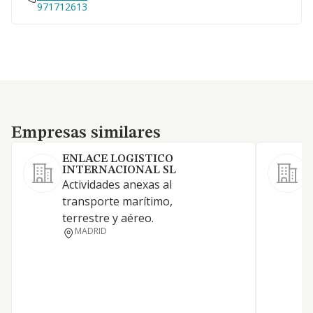
971712613
Empresas similares
Empresas similares
ENLACE LOGISTICO
INTERNACIONAL SL
S
Actividades anexas al
A
transporte marítimo,
c
terrestre y aéreo.
t
MADRID
d
d
t
i
a