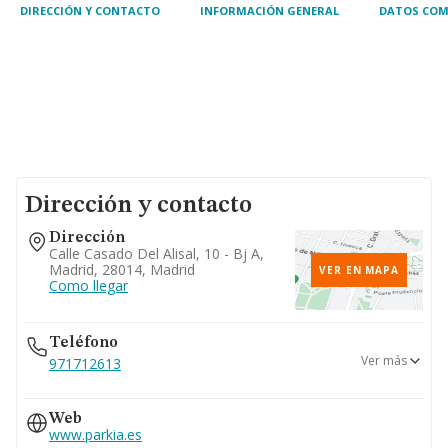
DIRECCIÓN Y CONTACTO
INFORMACIÓN GENERAL
DATOS COM
Dirección y contacto
Dirección
Calle Casado Del Alisal, 10 - Bj A,
Madrid, 28014, Madrid
VER EN MAPA
Como llegar
Teléfono
Ver más
971712613
928292965
Web
981573470
www.parkia.es