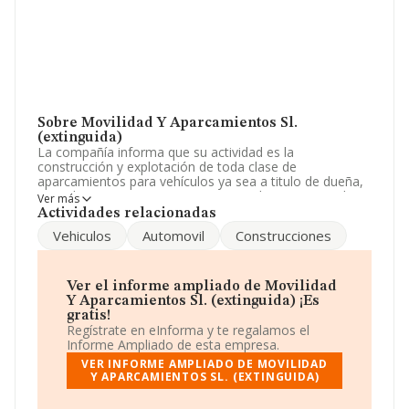
Sobre Movilidad Y Aparcamientos Sl.
(extinguida)
La compañía informa que su actividad es la
construcción y explotación de toda clase de
aparcamientos para vehículos ya sea a titulo de dueña,
arrendataria, concesionaria o por cualquier otro titulo.
Ver más
La empresa aparece inscrita en el Registro Mercantil
Actividades relacionadas
como Sociedad Limitada. Su CNAE corresponde a 5221
Vehiculos
Automovil
Construcciones
con código 'Actividades anexas al transporte terrestre'.
No realiza actividad de importación y/o exportación.
De acuerdo con la Recomendación 2003/361/CE de la
Ver el informe ampliado de Movilidad
Comisión, de 6 de mayo de 2003, sobre la definición de
Y Aparcamientos Sl. (extinguida) ¡Es
microempresas, pequeñas y medianas empresas, la
gratis!
compañía reúne los requisitos de una empresa
Regístrate en eInforma y te regalamos el
mediana. Conforme a la información disponible, se
Informe Ampliado de esta empresa.
puede afirmar que la compañía ha experimentado un
VER INFORME AMPLIADO DE MOVILIDAD
crecimiento significativo respecto al año anterior (2013).
Y APARCAMIENTOS SL. (EXTINGUIDA)
En relación con el ebitda, ha crecido un 3%. Ha crecido
un 3% en ventas y los beneficios se han incrementado