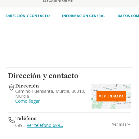
LLEGAR
INFORME
DIRECCIÓN Y CONTACTO
INFORMACIÓN GENERAL
DATOS COM
Dirección y contacto
Dirección
Camino Fuensanta, Murcia, 30310,
Murcia
VER EN MAPA
Como llegar
Teléfono
Ver más
689...
Ver teléfono 689...
913008500