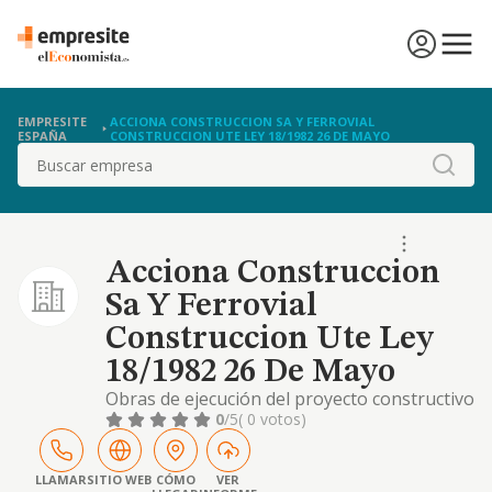
EMPRESITE
ACCIONA CONSTRUCCION SA Y FERROVIAL
ESPAÑA
CONSTRUCCION UTE LEY 18/1982 26 DE MAYO
Buscar
Acciona Construccion
Sa Y Ferrovial
Construccion Ute Ley
18/1982 26 De Mayo
Obras de ejecución del proyecto constructivo
de base de mantenimiento y edificio de
0
/5
( 0 votos)
servicios itinerantes de circulación en el
centro logístico de murcia mercancías
LLAMAR
SITIO WEB
CÓMO
VER