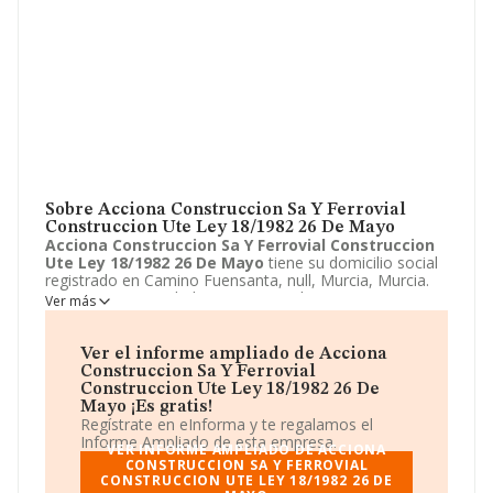
Sobre Acciona Construccion Sa Y Ferrovial
Construccion Ute Ley 18/1982 26 De Mayo
Acciona Construccion Sa Y Ferrovial Construccion
Ute Ley 18/1982 26 De Mayo
tiene su domicilio social
registrado en Camino Fuensanta, null, Murcia, Murcia.
Enmarca su actividad CNAE principal como 9499 - Otras
Ver más
actividades asociativas n.c.o.p..
Acciona Construccion
Sa Y Ferrovial Construccion Ute Ley 18/1982 26 De
Mayo
aparece inscrita como Unión temporal de
Ver el informe ampliado de Acciona
empresas.
Construccion Sa Y Ferrovial
Construccion Ute Ley 18/1982 26 De
Mayo ¡Es gratis!
Regístrate en eInforma y te regalamos el
Informe Ampliado de esta empresa.
VER INFORME AMPLIADO DE ACCIONA
CONSTRUCCION SA Y FERROVIAL
CONSTRUCCION UTE LEY 18/1982 26 DE