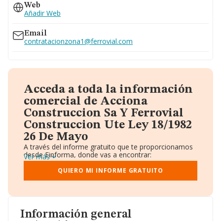
Web
Añadir Web
Email
contratacionzona1@ferrovial.com
Acceda a toda la información
comercial de Acciona
Construccion Sa Y Ferrovial
Construccion Ute Ley 18/1982
26 De Mayo
A través del informe gratuito que te proporcionamos
desde Einforma, donde vas a encontrar:
Ver más
Datos identificativos: Denominación, CIF,
Teléfono, Domicilio.
QUIERO MI INFORME GRATUITO
Informe Mercantil Completo (BORME).
Gráficos de Evolución Ventas y Empleados.
Consejo de Administración y Administradores.
Directivos y Ejecutivos.
Accionistas.
Información general
Participaciones y Vinculaciones en otras empresas.