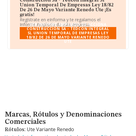
Construccion Sa - Tedcon Integral Sl
Union Temporal De Empresas Ley 18/82
De 26 De Mayo Variante Renedo Ute ¡Es
gratis!
Regístrate en eInforma y te regalamos el
Informe Ampliado de esta empresa.
VER INFORME AMPLIADO DE ACCIONA
CONSTRUCCION SA - TEDCON INTEGRAL
SL UNION TEMPORAL DE EMPRESAS LEY
18/82 DE 26 DE MAYO VARIANTE RENEDO
UTE
Marcas, Rótulos y Denominaciones Comerciales
Marcas, Rótulos y Denominaciones
Comerciales
Ute Variante Renedo
Rótulos: