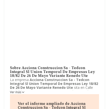
Sobre Acciona Construccion Sa - Tedcon
Integral Sl Union Temporal De Empresas Ley
18/82 De 26 De Mayo Variante Renedo Ute
La empresa
Acciona Construccion Sa - Tedcon
Integral Sl Union Temporal De Empresas Ley 18/82
De 26 De Mayo Variante Renedo Ute
sita en Calle
Lealtad, 13 - PLANTA PPA IZQ, Santander, Cantabria. La
Ver más
actividad CNAE de esta compañía es 9499 - Otras
actividades asociativas n.c.o.p.. La emprea
Acciona
Construccion Sa - Tedcon Integral Sl Union
Ver el informe ampliado de Acciona
Temporal De Empresas Ley 18/82 De 26 De Mayo
Construccion Sa - Tedcon Integral Sl