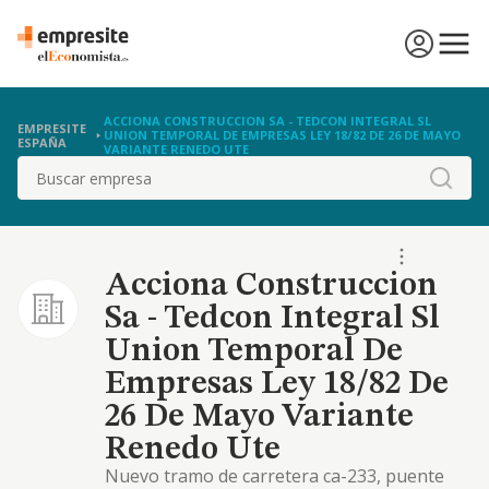
ACCIONA CONSTRUCCION SA - TEDCON INTEGRAL SL
EMPRESITE
UNION TEMPORAL DE EMPRESAS LEY 18/82 DE 26 DE MAYO
ESPAÑA
VARIANTE RENEDO UTE
Buscar
Acciona Construccion
Sa - Tedcon Integral Sl
Union Temporal De
Empresas Ley 18/82 De
26 De Mayo Variante
Renedo Ute
Nuevo tramo de carretera ca-233, puente