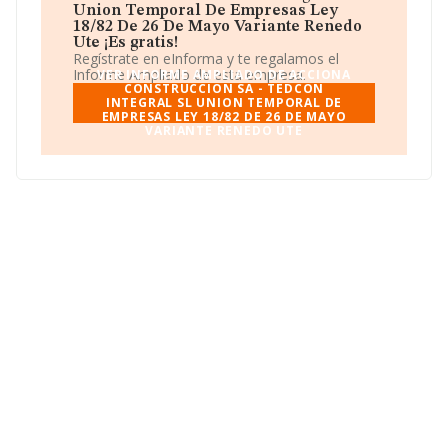
Variante Renedo Ute
se registra como Unión
Union Temporal De Empresas Ley
temporal de empresas.
18/82 De 26 De Mayo Variante Renedo
Ute ¡Es gratis!
Regístrate en eInforma y te regalamos el
Informe Ampliado de esta empresa.
VER INFORME AMPLIADO DE ACCIONA
CONSTRUCCION SA - TEDCON
INTEGRAL SL UNION TEMPORAL DE
EMPRESAS LEY 18/82 DE 26 DE MAYO
VARIANTE RENEDO UTE