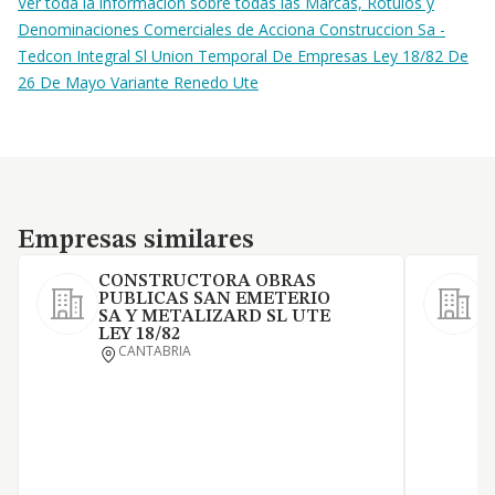
Ver toda la información sobre todas las Marcas, Rótulos y
Denominaciones Comerciales de Acciona Construccion Sa -
Tedcon Integral Sl Union Temporal De Empresas Ley 18/82 De
26 De Mayo Variante Renedo Ute
Empresas similares
Empresas similares
CONSTRUCTORA OBRAS
PUBLICAS SAN EMETERIO
SA Y METALIZARD SL UTE
LEY 18/82
L
CANTABRIA