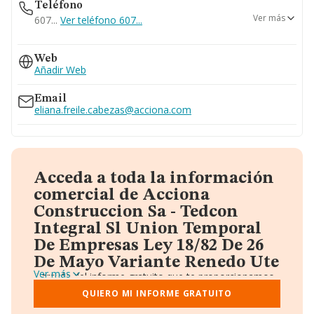
Teléfono
Ver más
607...
Ver teléfono 607...
627...
Web
Ver teléfono 627...
Añadir Web
Email
eliana.freile.cabezas@acciona.com
Acceda a toda la información
comercial de Acciona
Construccion Sa - Tedcon
Integral Sl Union Temporal
De Empresas Ley 18/82 De 26
De Mayo Variante Renedo Ute
Ver más
A través del informe gratuito que te proporcionamos
desde Einforma, donde vas a encontrar:
QUIERO MI INFORME GRATUITO
Datos identificativos: Denominación, CIF,
Teléfono, Domicilio.