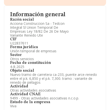
Informe Mercantil Completo (BORME).
Gráficos de Evolución Ventas y Empleados.
Consejo de Administración y Administradores.
Información general
Directivos y Ejecutivos.
Accionistas.
Razón social
Participaciones y Vinculaciones en otras empresas.
Acciona Construccion Sa - Tedcon
Artículos de prensa publicados sobre la empresa.
Integral Sl Union Temporal De
Información oficial y registral complementaria.
Empresas Ley 18/82 De 26 De Mayo
Variante Renedo Ute
CIF
U22837611
Forma jurídica
Unión temporal de empresas
Sector
Otros servicios
Fecha de constitución
4-8-2025
Objeto social
Nuevo tramo de carretera ca-233, puente arce-renedo
entre el p.k. 6,850 y el p.k. 7,300. tramo : variante de
renedo de piélagos
Actividad
Otras actividades asociativas
Actividad CNAE
9499 - Otras actividades asociativas n.c.o.p.
Estado de la empresa
Viva