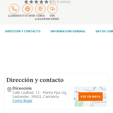
arce-renedo entre el p.k. 6,850 y el p.k. 7,300.
0
/5
( 0 votos)
tramo : variante de renedo de piélagos
LLAMAR
SITIO WEB
CÓMO
VER
LLEGAR
INFORME
DIRECCIÓN Y CONTACTO
INFORMACIÓN GENERAL
DATOS COM
Dirección y contacto
Dirección
Calle Lealtad, 13 - Planta Ppa Izq,
Santander, 39002, Cantabria
VER EN MAPA
Como llegar