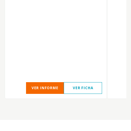
D
P
VER INFORME
VER FICHA