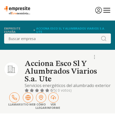
EMPRESITE
ACCIONA ESCO SL Y ALUMBRADOS VIARIOS S.A.
ESPAÑA
UTE
Buscar
Acciona Esco Sl Y
Alumbrados Viarios
S.a. Ute
Servicios energéticos del alumbrado exterior
del ayuntamiento de lalin
0
/5
( 0 votos)
LLAMAR
SITIO WEB
CÓMO
VER
LLEGAR
INFORME