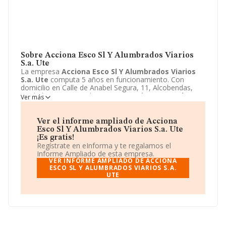
Sobre Acciona Esco Sl Y Alumbrados Viarios
S.a. Ute
La empresa
Acciona Esco Sl Y Alumbrados Viarios
S.a. Ute
computa 5 años en funcionamiento. Con
domicilio en Calle de Anabel Segura, 11, Alcobendas,
Madrid se encuentra la empresa
Acciona Esco Sl Y
Ver más
Alumbrados Viarios S.a. Ute
. El CNAE que desarrolla
es 9499 - Otras actividades asociativas n.c.o.p..
Acciona
Esco Sl Y Alumbrados Viarios S.a. Ute
está definida
Ver el informe ampliado de Acciona
como Unión temporal de empresas.
Esco Sl Y Alumbrados Viarios S.a. Ute
¡Es gratis!
Regístrate en eInforma y te regalamos el
Informe Ampliado de esta empresa.
VER INFORME AMPLIADO DE ACCIONA
ESCO SL Y ALUMBRADOS VIARIOS S.A.
UTE