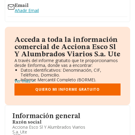
Email
Añadir Email
Acceda a toda la información
comercial de Acciona Esco Sl
Y Alumbrados Viarios S.a. Ute
A través del informe gratuito que te proporcionamos
desde Einforma, donde vas a encontrar:
Datos identificativos: Denominación, CIF,
Teléfono, Domicilio.
Informe Mercantil Completo (BORME).
Ver más
Gráficos de Evolución Ventas y Empleados.
Consejo de Administración y Administradores.
QUIERO MI INFORME GRATUITO
Directivos y Ejecutivos.
Accionistas.
Participaciones y Vinculaciones en otras empresas.
Artículos de prensa publicados sobre la empresa.
Información oficial y registral complementaria.
Información general
Razón social
Acciona Esco Sl Y Alumbrados Viarios
S.a. Ute