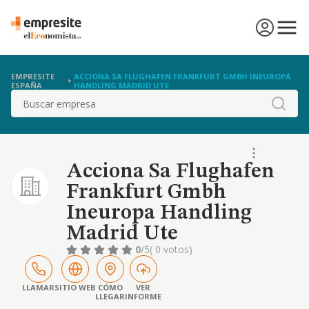
EMPRESITE
ACCIONA SA FLUGHAFEN FRANKFURT GMBH INEUROPA
ESPAÑA
HANDLING MADRID UTE
Buscar
Acciona Sa Flughafen
Frankfurt Gmbh
Ineuropa Handling
Madrid Ute
0
/5
( 0 votos)
LLAMAR
SITIO WEB
CÓMO
VER
LLEGAR
INFORME