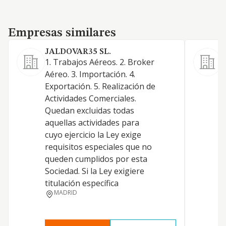
Empresas similares
Empresas similares
JALDOVAR35 SL.
S
1. Trabajos Aéreos. 2. Broker
2
Aéreo. 3. Importación. 4.
p
Exportación. 5. Realización de
c
Actividades Comerciales.
E
Quedan excluidas todas
d
aquellas actividades para
s
cuyo ejercicio la Ley exige
P
requisitos especiales que no
c
queden cumplidos por esta
a
Sociedad. Si la Ley exigiere
titulación específica
MADRID