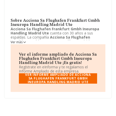
Sobre Acciona Sa Flughafen Frankfurt Gmbh
Ineuropa Handling Madrid Ute
Acciona Sa Flughafen Frankfurt Gmbh Ineuropa
Handling Madrid Ute
cuenta con 30 años a sus
espaldas. La compañía
Acciona Sa Flughafen
Frankfurt Gmbh Ineuropa Handling Madrid Ute
Ver más
está localizada en Lugar Aeropuerto de Barajas-madrid,
null. Su actividad CNAE se ubica dentro de 5223 -
Actividades auxiliares del transporte aéreo.
Acciona Sa
Ver el informe ampliado de Acciona Sa
Flughafen Frankfurt Gmbh Ineuropa Handling
Flughafen Frankfurt Gmbh Ineuropa
Madrid Ute
tiene un modelo de sociedad Unión
Handling Madrid Ute ¡Es gratis!
temporal de empresas.
Regístrate en eInforma y te regalamos el
Informe Ampliado de esta empresa.
VER INFORME AMPLIADO DE ACCIONA
SA FLUGHAFEN FRANKFURT GMBH
INEUROPA HANDLING MADRID UTE