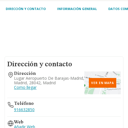
DIRECCIÓN Y CONTACTO
INFORMACIÓN GENERAL
DATOS COM
Dirección y contacto
Dirección
Lugar Aeropuerto De Barajas-Madrid,
Madrid, 28042, Madrid
VER EN MAPA
Como llegar
Teléfono
916632850
Web
Añadir Web