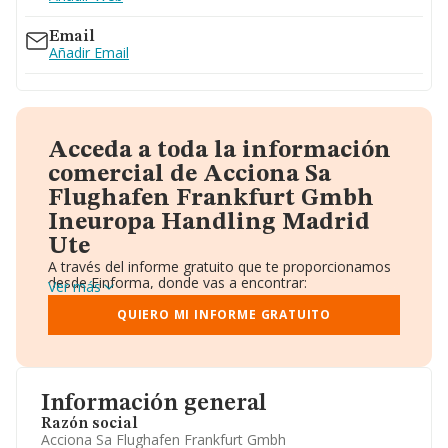
Email
Añadir Email
Acceda a toda la información
comercial de Acciona Sa
Flughafen Frankfurt Gmbh
Ineuropa Handling Madrid
Ute
A través del informe gratuito que te proporcionamos
desde Einforma, donde vas a encontrar:
Ver más
Datos identificativos: Denominación, CIF,
Teléfono, Domicilio.
QUIERO MI INFORME GRATUITO
Informe Mercantil Completo (BORME).
Gráficos de Evolución Ventas y Empleados.
Consejo de Administración y Administradores.
Directivos y Ejecutivos.
Accionistas.
Información general
Participaciones y Vinculaciones en otras empresas.
Razón social
Artículos de prensa publicados sobre la empresa.
Acciona Sa Flughafen Frankfurt Gmbh
Información oficial y registral complementaria.