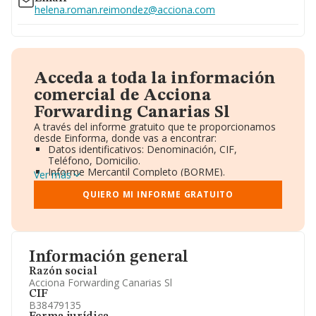
helena.roman.reimondez@acciona.com
Acceda a toda la información
comercial de Acciona
Forwarding Canarias Sl
A través del informe gratuito que te proporcionamos
desde Einforma, donde vas a encontrar:
Datos identificativos: Denominación, CIF,
Teléfono, Domicilio.
Informe Mercantil Completo (BORME).
Ver más
Gráficos de Evolución Ventas y Empleados.
Consejo de Administración y Administradores.
QUIERO MI INFORME GRATUITO
Directivos y Ejecutivos.
Accionistas.
Participaciones y Vinculaciones en otras empresas.
Artículos de prensa publicados sobre la empresa.
Información oficial y registral complementaria.
Información general
Razón social
Acciona Forwarding Canarias Sl
CIF
B38479135