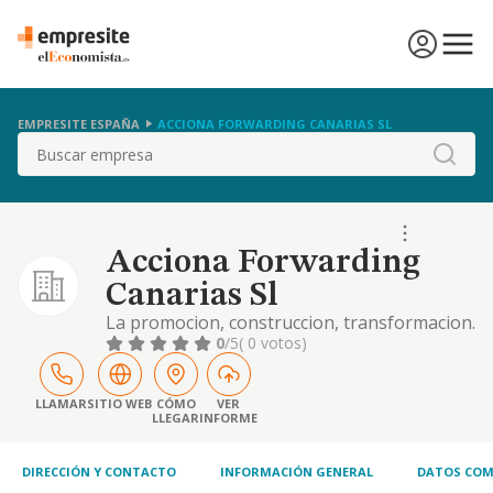
EMPRESITE ESPAÑA
ACCIONA FORWARDING CANARIAS SL
Buscar
Acciona Forwarding
Canarias Sl
La promocion, construccion, transformacion.
reparacion y venta de toda clase de edificios
0
/5
( 0 votos)
y vivienda, tanto de proteccion oficial como
libres. pudiendo para ello realizar todas las
operaciones relacionadas con dicho obje
LLAMAR
SITIO WEB
CÓMO
VER
LLEGAR
INFORME
DIRECCIÓN Y CONTACTO
INFORMACIÓN GENERAL
DATOS COM