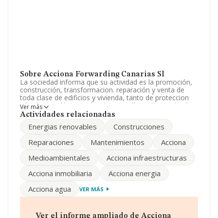
Sobre Acciona Forwarding Canarias Sl
La sociedad informa que su actividad es la promoción,
construcción, transformacion. reparación y venta de
toda clase de edificios y vivienda, tanto de proteccion
oficial como libres. pudiendo para ello realizar todas las
Ver más
operaciones relacionadas con dicho obje. La empresa
Actividades relacionadas
aparece inscrita en el Registro Mercantil como Sociedad
Energias renovables
Construcciones
Limitada. La actividad de referencia CNAE corresponde
a '%cnae%', cuyo Código es 5226. La sociedad es
Reparaciones
Mantenimientos
Acciona
exportadora.
Medioambientales
Acciona infraestructuras
En base a la Recomendación 2003/361/CE de la
Comisión, de 6 de mayo de 2003, sobre la definición de
Acciona inmobiliaria
Acciona energia
microempresas, pequeñas y medianas empresas, la
compañía se puede calificar como microempresa. En
Acciona agua
VER MÁS
cuanto al rendimiento de la empresa en 2024,
comparado con el año anterior, ha obtenido un
incremento del 20% en ventas, aunque ha
experimentado un descenso en ebitda del 19%. Los
Ver el informe ampliado de Acciona