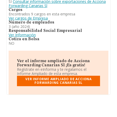
SI
Consultar información sobre exportaciones de Acciona
En cuanto al ranking nacional, la empresa ha ganado
Forwarding Canarias Sl
posiciones.
Cargos
Encontrados 9 cargos en esta empresa
Ver cargos de Empresa
Número de empleados
3 (año 2024)
Responsabilidad Social Empresarial
Ver Información
Cotiza en Bolsa
NO
Ver el informe ampliado de Acciona
Forwarding Canarias Sl ¡Es gratis!
Regístrate en eInforma y te regalamos el
Informe Ampliado de esta empresa.
VER INFORME AMPLIADO DE ACCIONA
FORWARDING CANARIAS SL