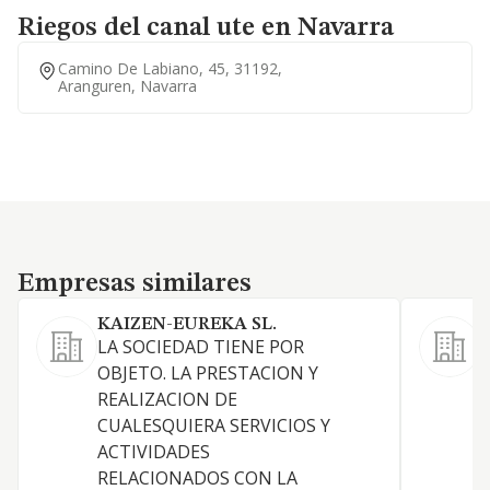
Riegos del canal ute en Navarra
Camino De Labiano, 45, 31192,
Aranguren, Navarra
Empresas similares
Empresas similares
KAIZEN-EUREKA SL.
J
LA SOCIEDAD TIENE POR
L
OBJETO. LA PRESTACION Y
s
REALIZACION DE
s
CUALESQUIERA SERVICIOS Y
c
ACTIVIDADES
o
RELACIONADOS CON LA
d