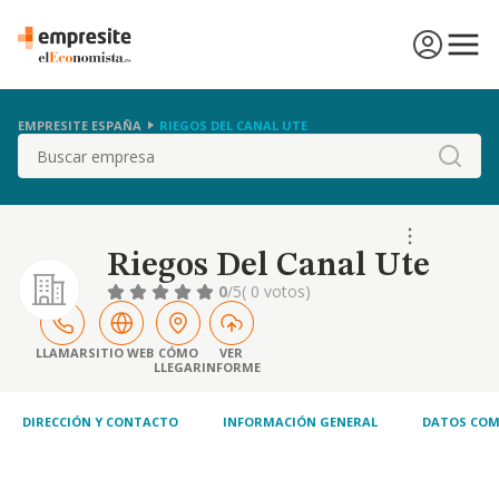
EMPRESITE ESPAÑA
RIEGOS DEL CANAL UTE
Buscar
Riegos Del Canal Ute
0
/5
( 0 votos)
LLAMAR
SITIO WEB
CÓMO
VER
LLEGAR
INFORME
DIRECCIÓN Y CONTACTO
INFORMACIÓN GENERAL
DATOS COM