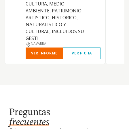
CULTURA, MEDIO
p
AMBIENTE, PATRIMONIO
f
ARTISTICO, HISTORICO,
t
NATURALISTICO Y
s
CULTURAL, INCLUIDOS SU
y
GESTI
NAVARRA
VER INFORME
VER FICHA
Preguntas
frecuentes