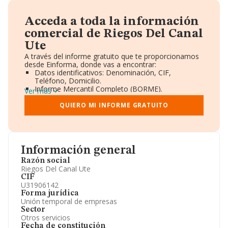
Acceda a toda la información
comercial de Riegos Del Canal
Ute
A través del informe gratuito que te proporcionamos
desde Einforma, donde vas a encontrar:
Datos identificativos: Denominación, CIF,
Teléfono, Domicilio.
Informe Mercantil Completo (BORME).
Ver más
Gráficos de Evolución Ventas y Empleados.
Consejo de Administración y Administradores.
QUIERO MI INFORME GRATUITO
Directivos y Ejecutivos.
Accionistas.
Participaciones y Vinculaciones en otras empresas.
Artículos de prensa publicados sobre la empresa.
Información oficial y registral complementaria.
Información general
Razón social
Riegos Del Canal Ute
CIF
U31906142
Forma jurídica
Unión temporal de empresas
Sector
Otros servicios
Fecha de constitución