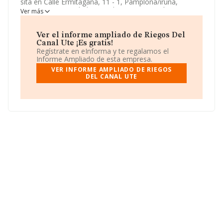
sita en Calle Ermitagaña, 11 - 1, Pamplona/iruña,
Navarra. La actividad CNAE de esta compañía es 9499 -
Ver más
Otras actividades asociativas n.c.o.p.. La emprea
Riegos
Del Canal Ute
se registra como Unión temporal de
empresas.
Ver el informe ampliado de Riegos Del
Canal Ute ¡Es gratis!
Regístrate en eInforma y te regalamos el
Informe Ampliado de esta empresa.
VER INFORME AMPLIADO DE RIEGOS
DEL CANAL UTE