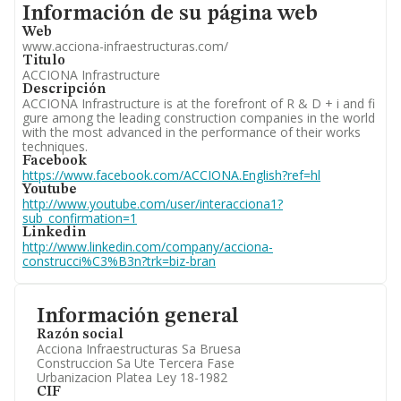
Informacion de su página web
Información de su página web
Directivos y Ejecutivos.
Accionistas.
Web
Participaciones y Vinculaciones en otras empresas.
www.acciona-infraestructuras.com/
Artículos de prensa publicados sobre la empresa.
Titulo
Información oficial y registral complementaria.
ACCIONA Infrastructure
Descripción
ACCIONA Infrastructure is at the forefront of R & D + i and fi
gure among the leading construction companies in the world
with the most advanced in the performance of their works
techniques.
Facebook
https://www.facebook.com/ACCIONA.English?ref=hl
Youtube
http://www.youtube.com/user/interacciona1?
sub_confirmation=1
Linkedin
http://www.linkedin.com/company/acciona-
construcci%C3%B3n?trk=biz-bran
Información general
Razón social
Acciona Infraestructuras Sa Bruesa
Construccion Sa Ute Tercera Fase
Urbanizacion Platea Ley 18-1982
CIF