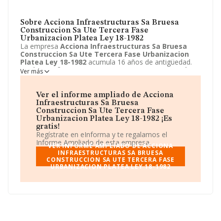
Sobre Acciona Infraestructuras Sa Bruesa
Construccion Sa Ute Tercera Fase
Urbanizacion Platea Ley 18-1982
La empresa
Acciona Infraestructuras Sa Bruesa
Construccion Sa Ute Tercera Fase Urbanizacion
Platea Ley 18-1982
acumula 16 años de antigüedad.
Acciona Infraestructuras Sa Bruesa Construccion
Ver más
Sa Ute Tercera Fase Urbanizacion Platea Ley 18-
1982
está emplazada en Avenida de Europa, 18,
Alcobendas, Madrid. Centra su actividad CNAE como
Ver el informe ampliado de Acciona
9499 - Otras actividades asociativas n.c.o.p.. La empresa
Infraestructuras Sa Bruesa
Acciona Infraestructuras Sa Bruesa Construccion
Construccion Sa Ute Tercera Fase
Sa Ute Tercera Fase Urbanizacion Platea Ley 18-
Urbanizacion Platea Ley 18-1982 ¡Es
1982
es Unión temporal de empresas. Consulte la web
gratis!
http://www.acciona-infraestructuras.com
para encontrar
Regístrate en eInforma y te regalamos el
más información sobre la empresa
Acciona
Informe Ampliado de esta empresa.
VER INFORME AMPLIADO DE ACCIONA
Infraestructuras Sa Bruesa Construccion Sa Ute
INFRAESTRUCTURAS SA BRUESA
Tercera Fase Urbanizacion Platea Ley 18-1982
.
CONSTRUCCION SA UTE TERCERA FASE
URBANIZACION PLATEA LEY 18-1982