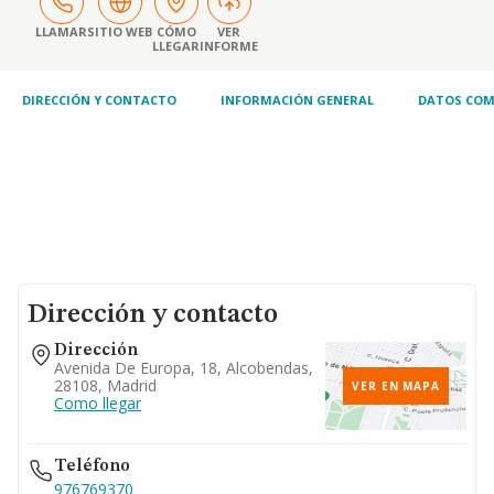
LLAMAR
SITIO WEB
CÓMO
VER
LLEGAR
INFORME
DIRECCIÓN Y CONTACTO
INFORMACIÓN GENERAL
DATOS COM
Dirección y contacto
Dirección
Avenida De Europa, 18, Alcobendas,
28108, Madrid
VER EN MAPA
Como llegar
Teléfono
976769370