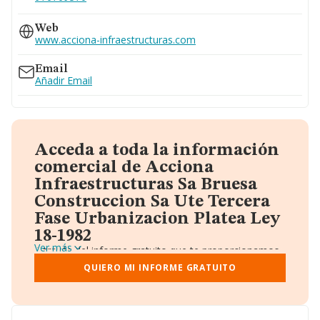
Web
www.acciona-infraestructuras.com
Email
Añadir Email
Acceda a toda la información
comercial de Acciona
Infraestructuras Sa Bruesa
Construccion Sa Ute Tercera
Fase Urbanizacion Platea Ley
18-1982
Ver más
A través del informe gratuito que te proporcionamos
desde Einforma, donde vas a encontrar:
QUIERO MI INFORME GRATUITO
Datos identificativos: Denominación, CIF,
Teléfono, Domicilio.
Informe Mercantil Completo (BORME).
Gráficos de Evolución Ventas y Empleados.
Consejo de Administración y Administradores.