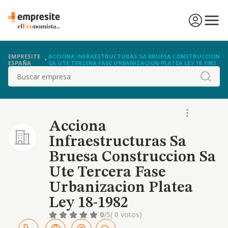
EMPRESITE
ACCIONA INFRAESTRUCTURAS SA BRUESA CONSTRUCCION
ESPAÑA
SA UTE TERCERA FASE URBANIZACION PLATEA LEY 18-1982
Buscar
Acciona
Infraestructuras Sa
Bruesa Construccion Sa
Ute Tercera Fase
Urbanizacion Platea
Ley 18-1982
0
/5
( 0 votos)