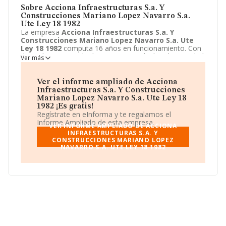
Sobre Acciona Infraestructuras S.a. Y
Construcciones Mariano Lopez Navarro S.a.
Ute Ley 18 1982
La empresa
Acciona Infraestructuras S.a. Y
Construcciones Mariano Lopez Navarro S.a. Ute
Ley 18 1982
computa 16 años en funcionamiento. Con
domicilio en Avenida de Europa, 18, Alcobendas, Madrid
Ver más
se encuentra la empresa
Acciona Infraestructuras
S.a. Y Construcciones Mariano Lopez Navarro S.a.
Ute Ley 18 1982
. El CNAE que desarrolla es 9499 -
Ver el informe ampliado de Acciona
Otras actividades asociativas n.c.o.p..
Acciona
Infraestructuras S.a. Y Construcciones
Infraestructuras S.a. Y Construcciones Mariano
Mariano Lopez Navarro S.a. Ute Ley 18
Lopez Navarro S.a. Ute Ley 18 1982
está definida
1982 ¡Es gratis!
como Unión temporal de empresas. Para más
Regístrate en eInforma y te regalamos el
información, visite su página web:
http://www.acciona-
Informe Ampliado de esta empresa.
VER INFORME AMPLIADO DE ACCIONA
infraestructuras.com
.
INFRAESTRUCTURAS S.A. Y
CONSTRUCCIONES MARIANO LOPEZ
NAVARRO S.A. UTE LEY 18 1982