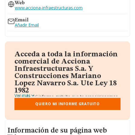
Web
www.acciona-infraestructuras.com
Email
Añadir Email
Acceda a toda la información
comercial de Acciona
Infraestructuras S.a. Y
Construcciones Mariano
Lopez Navarro S.a. Ute Ley 18
1982
Ver más
A través del informe gratuito que te proporcionamos
desde Einforma, donde vas a encontrar:
QUIERO MI INFORME GRATUITO
Datos identificativos: Denominación, CIF,
Teléfono, Domicilio.
Informe Mercantil Completo (BORME).
Gráficos de Evolución Ventas y Empleados.
Consejo de Administración y Administradores.
Informacion de su página web
Información de su página web
Directivos y Ejecutivos.