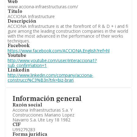
Accionistas.
Web
Participaciones y Vinculaciones en otras empresas.
www.acciona-infraestructuras.com/
Artículos de prensa publicados sobre la empresa.
Titulo
Información oficial y registral complementaria.
ACCIONA Infrastructure
Descripción
ACCIONA Infrastructure is at the forefront of R & D + i and fi
gure among the leading construction companies in the world
with the most advanced in the performance of their works
techniques.
Facebook
https://www.facebook.com/ACCIONA.English?ref=hl
Youtube
http://www.youtube.com/user/interacciona1?
sub_confirmation=1
Linkedin
http://www.linkedin.com/company/acciona-
construcci%C3%B3n?trk=biz-bran
Información general
Razón social
Acciona Infraestructuras S.a. Y
Construcciones Mariano Lopez
Navarro S.a. Ute Ley 18 1982
CIF
U99279283
Forma jurídica