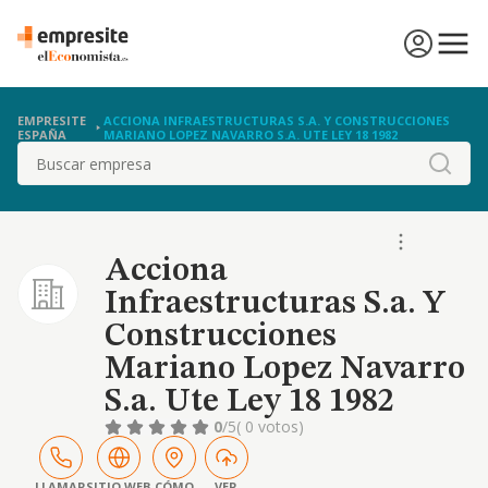
EMPRESITE
ACCIONA INFRAESTRUCTURAS S.A. Y CONSTRUCCIONES
ESPAÑA
MARIANO LOPEZ NAVARRO S.A. UTE LEY 18 1982
Buscar
Acciona
Infraestructuras S.a. Y
Construcciones
Mariano Lopez Navarro
S.a. Ute Ley 18 1982
0
/5
( 0 votos)
LLAMAR
SITIO WEB
CÓMO
VER