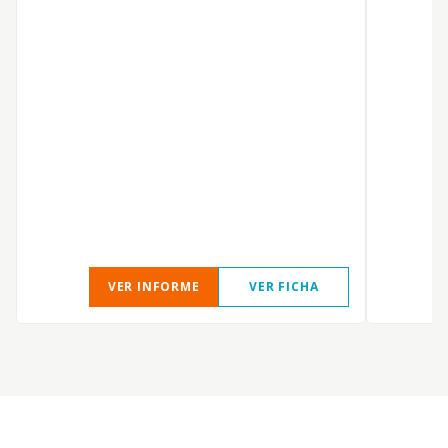
P
VER INFORME
VER FICHA