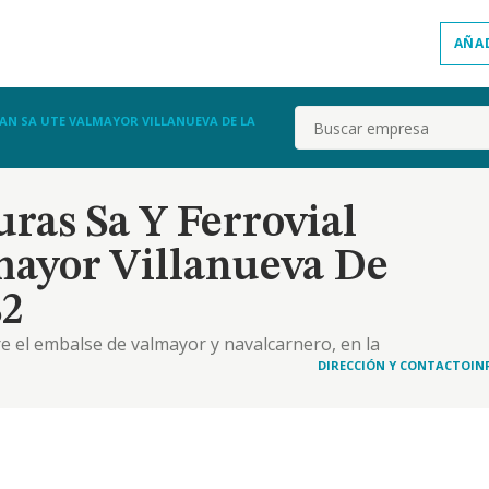
AÑA
Buscar
N SA UTE VALMAYOR VILLANUEVA DE LA
ras Sa Y Ferrovial
ayor Villanueva De
82
re el embalse de valmayor y navalcarnero, en la
DIRECCIÓN Y CONTACTO
IN