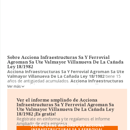
Sobre Acciona Infraestructuras Sa Y Ferrovial
Agroman Sa Ute Valmayor Villanueva De La Cañada
Ley 18/1982
Acciona Infraestructuras Sa Y Ferrovial Agroman Sa Ute
Valmayor Villanueva De La Cañada Ley 18/1982
tiene 15
años de antigüedad acumulados.
Acciona Infraestructuras
Sa Y Ferrovial Agroman Sa Ute Valmayor Villanueva De La
Ver más
Cañada Ley 18/1982
se encuentra en Calle Ribera del Loira,
42. Su actividad CNAE está incluida en 9499 - Otras actividades
asociativas n.c.o.p..
Acciona Infraestructuras Sa Y Ferrovial
Ver el informe ampliado de Acciona
Agroman Sa Ute Valmayor Villanueva De La Cañada Ley
Infraestructuras Sa Y Ferrovial Agroman Sa
18/1982
está registrada como Unión temporal de empresas.
Ute Valmayor Villanueva De La Cañada Ley
18/1982 ¡Es gratis!
Regístrate en eInforma y te regalamos el Informe
Ampliado de esta empresa.
VER INFORME AMPLIADO DE ACCIONA
INFRAESTRUCTURAS SA Y FERROVIAL