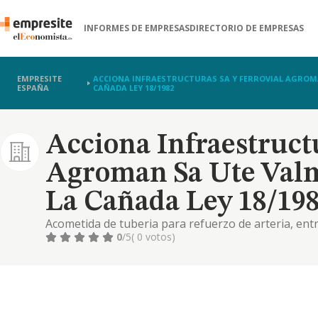
INFORMES DE EMPRESAS
DIRECTORIO DE EMPRESAS
EMPRESITE
ACCIONA INFRAESTRUCTURAS SA Y FERROVIAL AGROMA
ESPAÑA
CAÑADA LEY 18/1982
Acciona Infraestructu
Agroman Sa Ute Valm
La Cañada Ley 18/19
Acometida de tuberia para refuerzo de arteria, ent
provincia de madrid
0
/5
( 0 votos)