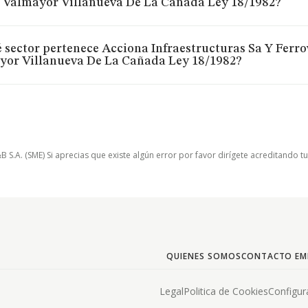
 Valmayor Villanueva De La Cañada Ley 18/1982?
 sector pertenece Acciona Infraestructuras Sa Y Ferr
yor Villanueva De La Cañada Ley 18/1982?
.A. (SME) Si aprecias que existe algún error por favor dirígete acreditando t
QUIENES SOMOS
CONTACTO EM
Legal
Politica de Cookies
Configur