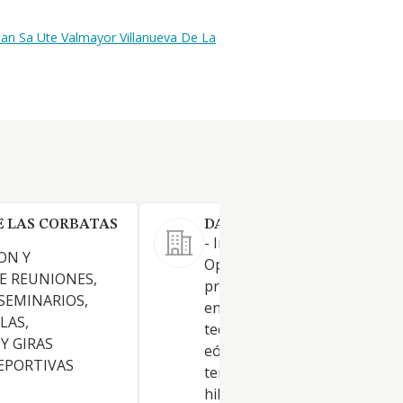
man Sa Ute Valmayor Villanueva De La
E LAS CORBATAS
DARGON RE-ENERGY SL.
- Ingeniería, Construcción,
ON Y
Operación, y explotación de
E REUNIONES,
proyectos de energía renovab
 SEMINARIOS,
entre otras las siguientes
LAS,
tecnologías, solar fotovoltaic
Y GIRAS
eólica on-shore, eólica off-sh
DEPORTIVAS
termosolar, hidrogeno, bater
hibridación entre tecnologías