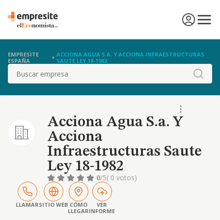
EMPRESITE
ACCIONA AGUA S.A. Y ACCIONA INFRAESTRUCTURAS
ESPAÑA
SAUTE LEY 18-1982
Buscar
Acciona Agua S.a. Y
Acciona
Infraestructuras Saute
Ley 18-1982
0
/5
( 0 votos)
LLAMAR
SITIO WEB
CÓMO
VER
LLEGAR
INFORME