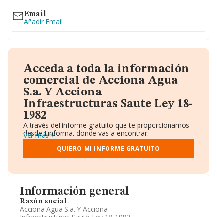
Email
Añadir Email
Acceda a toda la información
comercial de Acciona Agua
S.a. Y Acciona
Infraestructuras Saute Ley 18-
1982
A través del informe gratuito que te proporcionamos
desde Einforma, donde vas a encontrar:
Ver más
Datos identificativos: Denominación, CIF,
Teléfono, Domicilio.
QUIERO MI INFORME GRATUITO
Informe Mercantil Completo (BORME).
Gráficos de Evolución Ventas y Empleados.
Consejo de Administración y Administradores.
Directivos y Ejecutivos.
Accionistas.
Información general
Participaciones y Vinculaciones en otras empresas.
Razón social
Artículos de prensa publicados sobre la empresa.
Acciona Agua S.a. Y Acciona
Información oficial y registral complementaria.
Infraestructuras Saute Ley 18-1982