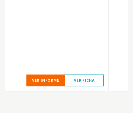
P
VER INFORME
VER FICHA