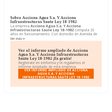
Sobre Acciona Agua S.a. Y Acciona
Infraestructuras Saute Ley 18-1982
La empresa
Acciona Agua S.a. Y Acciona
Infraestructuras Saute Ley 18-1982
computa 20
años en funcionamiento. Con domicilio en Avenida de
Europa, 18 - PQ EMPR, Alcobendas, Madrid se
Ver más
encuentra la empresa
Acciona Agua S.a. Y Acciona
Infraestructuras Saute Ley 18-1982
. El CNAE que
desarrolla es 9499 - Otras actividades asociativas
Ver el informe ampliado de Acciona
n.c.o.p..
Acciona Agua S.a. Y Acciona
Agua S.a. Y Acciona Infraestructuras
Infraestructuras Saute Ley 18-1982
está definida
Saute Ley 18-1982 ¡Es gratis!
como Unión temporal de empresas.
Regístrate en eInforma y te regalamos el
Informe Ampliado de esta empresa.
VER INFORME AMPLIADO DE ACCIONA
AGUA S.A. Y ACCIONA
INFRAESTRUCTURAS SAUTE LEY 18-1982