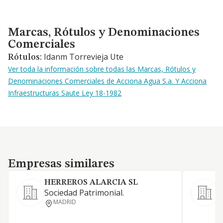
Marcas, Rótulos y Denominaciones Comerciales
Marcas, Rótulos y Denominaciones
Comerciales
Idanm Torrevieja Ute
Rótulos:
Ver toda la información sobre todas las Marcas, Rótulos y
Denominaciones Comerciales de Acciona Agua S.a. Y Acciona
Infraestructuras Saute Ley 18-1982
Empresas similares
Empresas similares
HERREROS ALARCIA SL
S
Sociedad Patrimonial.
P
MADRID
D