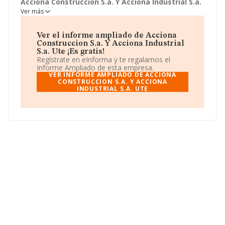
Acciona Construccion S.a. Y Acciona Industrial S.a.
Ute
está localizada en Avenida de Europa, 18. Su
Ver más
actividad CNAE se ubica dentro de 9499 - Otras
actividades asociativas n.c.o.p..
Acciona Construccion
S.a. Y Acciona Industrial S.a. Ute
tiene un modelo de
Ver el informe ampliado de Acciona
sociedad Unión temporal de empresas. Obtenga más
Construccion S.a. Y Acciona Industrial
información haciendo clic en el siguiente enlace:
S.a. Ute ¡Es gratis!
http://www.acciona-infraestructuras.com
.
Regístrate en eInforma y te regalamos el
Informe Ampliado de esta empresa.
VER INFORME AMPLIADO DE ACCIONA
CONSTRUCCION S.A. Y ACCIONA
INDUSTRIAL S.A. UTE