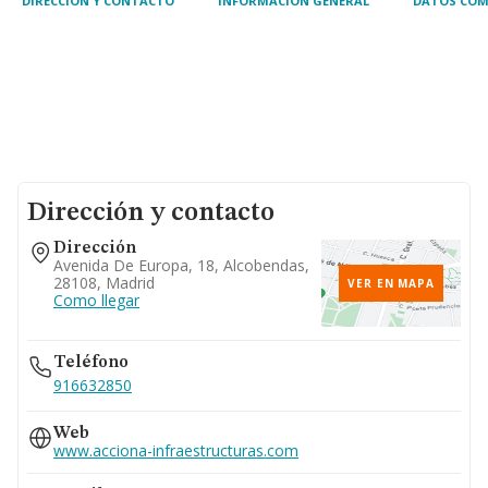
DIRECCIÓN Y CONTACTO
INFORMACIÓN GENERAL
DATOS COM
Dirección y contacto
Dirección
Avenida De Europa, 18, Alcobendas,
28108, Madrid
VER EN MAPA
Como llegar
Teléfono
916632850
Web
www.acciona-infraestructuras.com