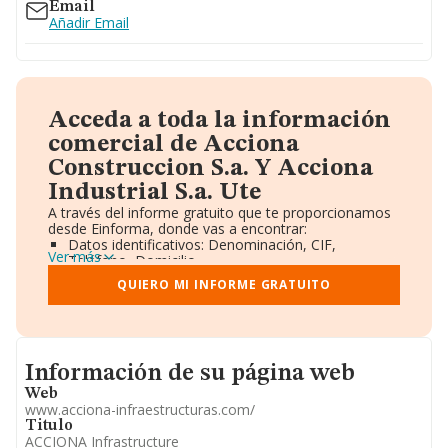
Email
Añadir Email
Acceda a toda la información
comercial de Acciona
Construccion S.a. Y Acciona
Industrial S.a. Ute
A través del informe gratuito que te proporcionamos
desde Einforma, donde vas a encontrar:
Datos identificativos: Denominación, CIF,
Ver más
Teléfono, Domicilio.
Informe Mercantil Completo (BORME).
QUIERO MI INFORME GRATUITO
Gráficos de Evolución Ventas y Empleados.
Consejo de Administración y Administradores.
Directivos y Ejecutivos.
Accionistas.
Participaciones y Vinculaciones en otras empresas.
Informacion de su página web
Información de su página web
Artículos de prensa publicados sobre la empresa.
Información oficial y registral complementaria.
Web
www.acciona-infraestructuras.com/
Titulo
ACCIONA Infrastructure