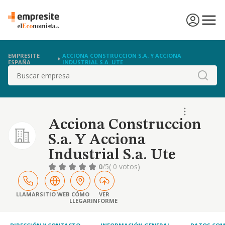
EMPRESITE
ACCIONA CONSTRUCCION S.A. Y ACCIONA
ESPAÑA
INDUSTRIAL S.A. UTE
Buscar
Acciona Construccion
S.a. Y Acciona
Industrial S.a. Ute
0
/5
( 0 votos)
LLAMAR
SITIO WEB
CÓMO
VER
LLEGAR
INFORME