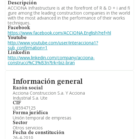
Descripción
ACCIONA Infrastructure is at the forefront of R & D + i and fi
gure among the leading construction companies in the world
with the most advanced in the performance of their works
techniques.
Facebook
https://www.facebook.com/ACCIONA.English?ref=hl
Youtube
http://www.youtube.com/user/interacciona1?
sub_confirmation=1
Linkedin
http://www.linkedin.com/company/acciona-
construcci%C3%B3n?trk=biz-bran
Información general
Razón social
Acciona Construccion S.a. Y Acciona
Industrial S.a. Ute
CIF
U85947125
Forma jurídica
Unión temporal de empresas
Sector
Otros servicios
Fecha de constitución
26-4-2010