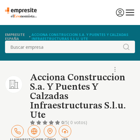
EMPRESITE
ACCIONA CONSTRUCCION S.A. Y PUENTES Y CALZADAS
ESPAÑA
INFRAESTRUCTURAS S.L.U. UTE
Buscar
Acciona Construccion
S.a. Y Puentes Y
Calzadas
Infraestructuras S.l.u.
Ute
0
/5
( 0 votos)
LLAMAR
SITIO WEB
CÓMO
VER