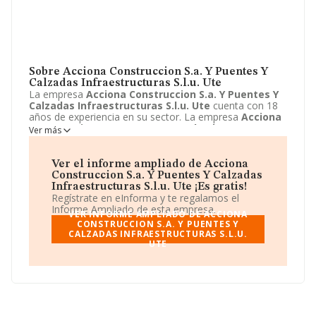
Sobre Acciona Construccion S.a. Y Puentes Y
Calzadas Infraestructuras S.l.u. Ute
La empresa
Acciona Construccion S.a. Y Puentes Y
Calzadas Infraestructuras S.l.u. Ute
cuenta con 18
años de experiencia en su sector. La empresa
Acciona
Construccion S.a. Y Puentes Y Calzadas
Ver más
Infraestructuras S.l.u. Ute
con domicilio en Avenida
de Europa, 18, Alcobendas, Madrid. Su principal
actividad CNAE es 9499 - Otras actividades asociativas
Ver el informe ampliado de Acciona
n.c.o.p.. La empresa
Acciona Construccion S.a. Y
Construccion S.a. Y Puentes Y Calzadas
Puentes Y Calzadas Infraestructuras S.l.u. Ute
está
Infraestructuras S.l.u. Ute ¡Es gratis!
inscrita como Unión temporal de empresas.
Regístrate en eInforma y te regalamos el
Informe Ampliado de esta empresa.
VER INFORME AMPLIADO DE ACCIONA
CONSTRUCCION S.A. Y PUENTES Y
CALZADAS INFRAESTRUCTURAS S.L.U.
UTE