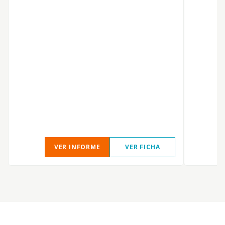
D
P
VER INFORME
VER FICHA