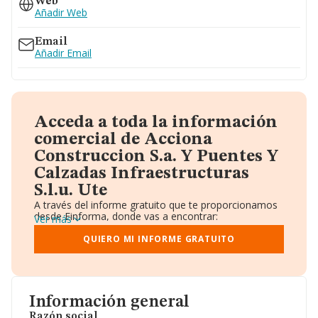
Web
Añadir Web
Email
Añadir Email
Acceda a toda la información
comercial de Acciona
Construccion S.a. Y Puentes Y
Calzadas Infraestructuras
S.l.u. Ute
A través del informe gratuito que te proporcionamos
desde Einforma, donde vas a encontrar:
Ver más
Datos identificativos: Denominación, CIF,
Teléfono, Domicilio.
QUIERO MI INFORME GRATUITO
Informe Mercantil Completo (BORME).
Gráficos de Evolución Ventas y Empleados.
Consejo de Administración y Administradores.
Directivos y Ejecutivos.
Accionistas.
Información general
Participaciones y Vinculaciones en otras empresas.
Razón social