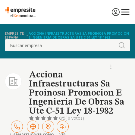
EMPRESITE
ACCIONA INFRAESTRUCTURAS SA PROINOSA PROMOCION
ESPAÑA
E INGENIERIA DE OBRAS SA UTE C-51 LEY 18-1982
Buscar
Acciona
Infraestructuras Sa
Proinosa Promocion E
Ingenieria De Obras Sa
Ute C-51 Ley 18-1982
0
/5
( 0 votos)
LLAMAR
SITIO WEB
CÓMO
VER