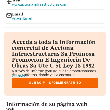
Web
www.acciona-infraestructuras.com
Email
Añadir Email
Acceda a toda la información
comercial de Acciona
Infraestructuras Sa Proinosa
Promocion E Ingenieria De
Obras Sa Ute C-51 Ley 18-1982
A través del informe gratuito que te proporcionamos
desde Einforma, donde vas a encontrar:
Ver más
Datos identificativos: Denominación, CIF,
Teléfono, Domicilio.
QUIERO MI INFORME GRATUITO
Informe Mercantil Completo (BORME).
Gráficos de Evolución Ventas y Empleados.
Consejo de Administración y Administradores.
Directivos y Ejecutivos.
Informacion de su página web
Accionistas.
Información de su página web
Participaciones y Vinculaciones en otras empresas.
Web