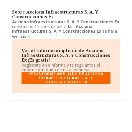
Sobre Acciona Infraestructuras S. A. Y
Construcciones Ex
Acciona Infraestructuras S. A. Y Construcciones Ex
cuenta con 17 años de actividad.
Acciona
Infraestructuras S. A. Y Construcciones Ex
se halla
en Calle Antiga Senda d'en Senent, 11 - 5, Valencia,
Ver más
Valencia. La empresa enmarca su principal actividad
CNAE como 9499 - Otras actividades asociativas
n.c.o.p..
Acciona Infraestructuras S. A. Y
Ver el informe ampliado de Acciona
Construcciones Ex
toma la forma jurídica de Unión
Infraestructuras S. A. Y Construcciones
temporal de empresas.
Ex ¡Es gratis!
Regístrate en eInforma y te regalamos el
Informe Ampliado de esta empresa.
VER INFORME AMPLIADO DE ACCIONA
INFRAESTRUCTURAS S. A. Y
CONSTRUCCIONES EX