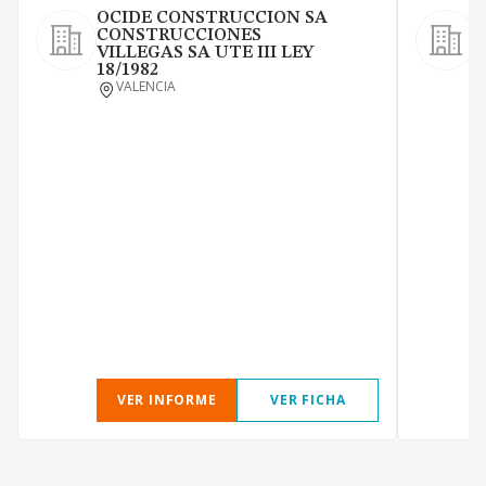
OCIDE CONSTRUCCION SA
CONSTRUCCIONES
VILLEGAS SA UTE III LEY
O
18/1982
E
VALENCIA
d
A
d
d
V
VER INFORME
VER FICHA