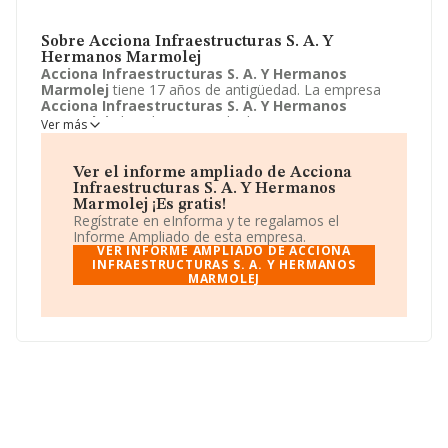
Sobre Acciona Infraestructuras S. A. Y
Hermanos Marmolej
Acciona Infraestructuras S. A. Y Hermanos
Marmolej
tiene 17 años de antigüedad. La empresa
Acciona Infraestructuras S. A. Y Hermanos
Marmolej
ubicada en Avenida de Europa, 18,
Ver más
Alcobendas, Madrid. Su actividad CNAE está definida
como 9499 - Otras actividades asociativas n.c.o.p.. La
forma jurídica de
Acciona Infraestructuras S. A. Y
Ver el informe ampliado de Acciona
Hermanos Marmolej
es Unión temporal de empresas.
Infraestructuras S. A. Y Hermanos
Marmolej ¡Es gratis!
Regístrate en eInforma y te regalamos el
Informe Ampliado de esta empresa.
VER INFORME AMPLIADO DE ACCIONA
INFRAESTRUCTURAS S. A. Y HERMANOS
MARMOLEJ