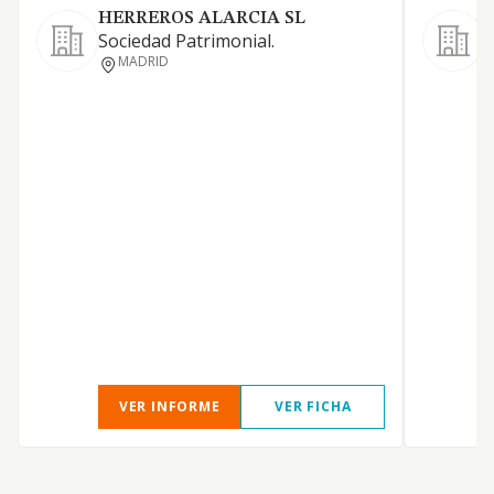
HERREROS ALARCIA SL
S
Sociedad Patrimonial.
P
MADRID
D
P
VER INFORME
VER FICHA