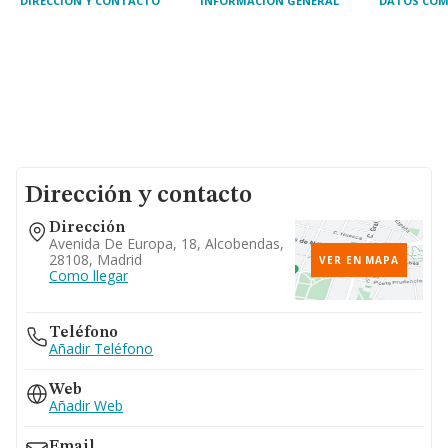
DIRECCIÓN Y CONTACTO
INFORMACIÓN GENERAL
DATOS COM
Dirección y contacto
Dirección
Avenida De Europa, 18, Alcobendas,
28108, Madrid
VER EN MAPA
Como llegar
Teléfono
Añadir Teléfono
Web
Añadir Web
Email