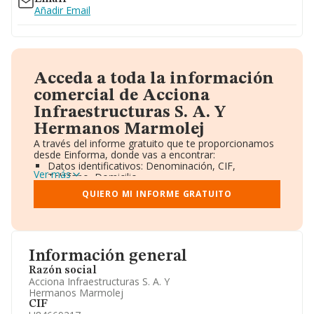
Añadir Email
Acceda a toda la información
comercial de Acciona
Infraestructuras S. A. Y
Hermanos Marmolej
A través del informe gratuito que te proporcionamos
desde Einforma, donde vas a encontrar:
Datos identificativos: Denominación, CIF,
Ver más
Teléfono, Domicilio.
Informe Mercantil Completo (BORME).
QUIERO MI INFORME GRATUITO
Gráficos de Evolución Ventas y Empleados.
Consejo de Administración y Administradores.
Directivos y Ejecutivos.
Accionistas.
Participaciones y Vinculaciones en otras empresas.
Información general
Artículos de prensa publicados sobre la empresa.
Información oficial y registral complementaria.
Razón social
Acciona Infraestructuras S. A. Y
Hermanos Marmolej
CIF