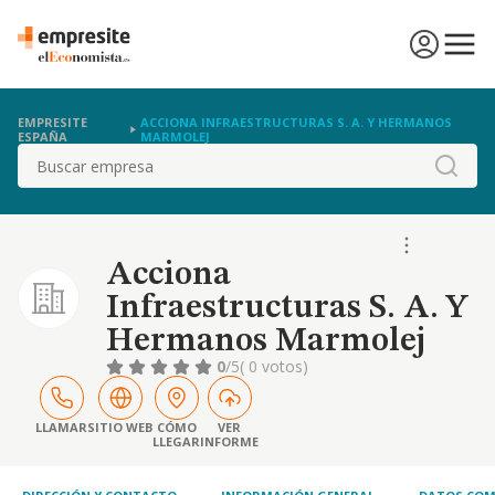
EMPRESITE
ACCIONA INFRAESTRUCTURAS S. A. Y HERMANOS
ESPAÑA
MARMOLEJ
Buscar
Acciona
Infraestructuras S. A. Y
Hermanos Marmolej
0
/5
( 0 votos)
LLAMAR
SITIO WEB
CÓMO
VER
LLEGAR
INFORME