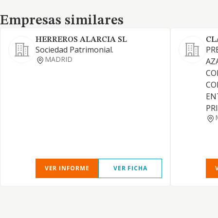
Empresas similares
Empresas similares
HERREROS ALARCIA SL
CL
Sociedad Patrimonial.
PR
MADRID
AZ
CO
CO
EN
PR
VER INFORME
VER FICHA