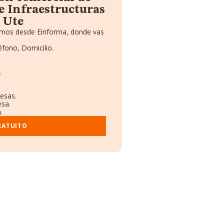
 Infraestructuras
. Ute
namos desde Einforma, donde vas
éfono, Domicilio.
.
esas.
esa.
.
RATUITO