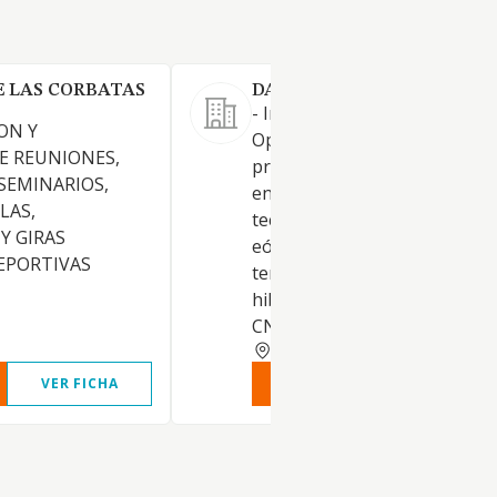
E LAS CORBATAS
DARGON RE-ENERGY SL.
- Ingeniería, Construcción,
ON Y
Operación, y explotación de
E REUNIONES,
proyectos de energía renovab
 SEMINARIOS,
entre otras las siguientes
LAS,
tecnologías, solar fotovoltaic
Y GIRAS
eólica on-shore, eólica off-sh
DEPORTIVAS
termosolar, hidrogeno, bater
hibridación entre tecnologías
CNAE 7112
MADRID
VER FICHA
VER INFORME
VER FIC