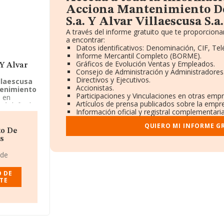
Acciona Mantenimiento De
S.a. Y Alvar Villaescusa S.a
A través del informe gratuito que te proporcio
a encontrar:
Datos identificativos: Denominación, CIF, Tel
Informe Mercantil Completo (BORME).
Gráficos de Evolución Ventas y Empleados.
 Y Alvar
Consejo de Administración y Administradores
Directivos y Ejecutivos.
llaescusa
Accionistas.
enimiento
Participaciones y Vinculaciones en otras empr
 en
Artículos de prensa publicados sobre la empr
tá definida
Información oficial y registral complementaria
ica de
llaescusa
QUIERO MI INFORME G
to De
Es
 de
 DE
UTE