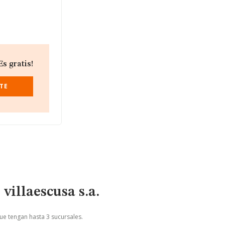
s gratis!
UTE
villaescusa s.a.
que tengan hasta 3 sucursales.