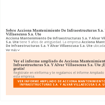
Sobre Acciona Mantenimiento De Infraestructuras S.a.
Villaescusa S.a. Ute
Acciona Mantenimiento De Infraestructuras S.a. Y Alvar Vi
S.a. Ute
tiene 9 años de antigüedad. La empresa
Acciona Mant
De Infraestructuras S.a. Y Alvar Villaescusa S.a. Ute
ubicada
Avenida de Europa, 18, Alcobendas, Madrid. Su actividad CNAE es
Ver más
como 9499 - Otras actividades asociativas n.c.o.p.. La forma juríd
Acciona Mantenimiento De Infraestructuras S.a. Y Alvar Vi
S.a. Ute
es Unión temporal de empresas.
Ver el informe ampliado de Acciona Mantenimien
Infraestructuras S.a. Y Alvar Villaescusa S.a. Ute ¡
gratis!
Regístrate en eInforma y te regalamos el Informe Ampliado
esta empresa.
VER INFORME AMPLIADO DE ACCIONA MANTENIMIENTO
INFRAESTRUCTURAS S.A. Y ALVAR VILLAESCUSA S.A. 