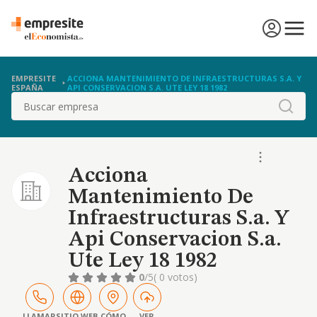
EMPRESITE
ACCIONA MANTENIMIENTO DE INFRAESTRUCTURAS S.A. Y
ESPAÑA
API CONSERVACION S.A. UTE LEY 18 1982
Buscar
Acciona
Mantenimiento De
Infraestructuras S.a. Y
Api Conservacion S.a.
Ute Ley 18 1982
0
/5
( 0 votos)
LLAMAR
SITIO WEB
CÓMO
VER