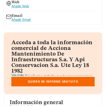
Web
Añadir Web
Email
Añadir Email
Acceda a toda la información
comercial de Acciona
Mantenimiento De
Infraestructuras S.a. Y Api
Conservacion S.a. Ute Ley 18
1982
Ver más
A través del informe gratuito que te proporcionamos
desde Einforma, donde vas a encontrar:
QUIERO MI INFORME GRATUITO
Datos identificativos: Denominación, CIF,
Teléfono, Domicilio.
Informe Mercantil Completo (BORME).
Gráficos de Evolución Ventas y Empleados.
Consejo de Administración y Administradores.
Información general
Directivos y Ejecutivos.