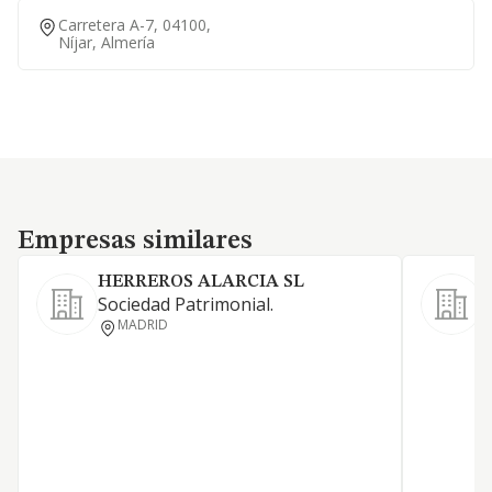
Carretera A-7, 04100,
Níjar, Almería
Empresas similares
Empresas similares
HERREROS ALARCIA SL
S
Sociedad Patrimonial.
P
MADRID
D
P