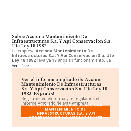
Sobre Acciona Mantenimiento De
Infraestructuras S.a. Y Api Conservacion S.a.
Ute Ley 18 1982
La empresa
Acciona Mantenimiento De
Infraestructuras S.a. Y Api Conservacion S.a. Ute
Ley 18 1982
lleva ya 19 años en funcionamiento. La
empresa
Acciona Mantenimiento De
Ver más
Infraestructuras S.a. Y Api Conservacion S.a. Ute
Ley 18 1982
sita en Avenida de Europa, 18, Alcobendas,
Madrid. La actividad CNAE de esta compañía es 9499 -
Ver el informe ampliado de Acciona
Otras actividades asociativas n.c.o.p.. La emprea
Mantenimiento De Infraestructuras
Acciona Mantenimiento De Infraestructuras S.a. Y
S.a. Y Api Conservacion S.a. Ute Ley 18
Api Conservacion S.a. Ute Ley 18 1982
se registra
1982 ¡Es gratis!
como Unión temporal de empresas.
Regístrate en eInforma y te regalamos el
Informe Ampliado de esta empresa.
VER INFORME AMPLIADO DE ACCIONA
MANTENIMIENTO DE
INFRAESTRUCTURAS S.A. Y API
CONSERVACION S.A. UTE LEY 18 1982