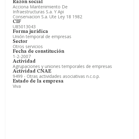
Accionistas.
Razón social
Participaciones y Vinculaciones en otras empresas.
Acciona Mantenimiento De
Artículos de prensa publicados sobre la empresa.
Infraestructuras S.a. Y Api
Información oficial y registral complementaria.
Conservacion S.a. Ute Ley 18 1982
CIF
U85013043
Forma jurídica
Unión temporal de empresas
Sector
Otros servicios
Fecha de constitución
1-2-2007
Actividad
Agrupaciones y uniones temporales de empresas
Actividad CNAE
9499 - Otras actividades asociativas n.c.o.p.
Estado de la empresa
Viva