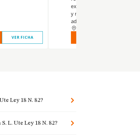
explotación de aguas de co
y residuales, ante
administraciones públicas
CANTABRIA
VER FICHA
VER INFORME
VER FIC
Ute Ley 18 N. 82?
S. L. Ute Ley 18 N. 82?