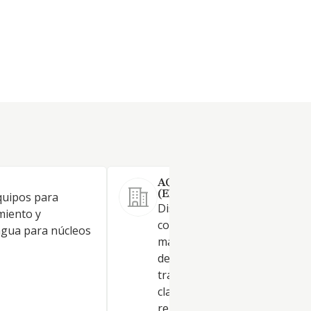
AQUARBE AGUA, SL.
(EXTINGUIDA)
quipos para
Diseño, investigación, desarro
miento y
construcción, explotación,
 agua para núcleos
mantenimiento y comercializ
de plantas e instalaciones de
tratamiento y depuraciónde 
clase de aguas. Cualquier acti
relacionada con la gestión y