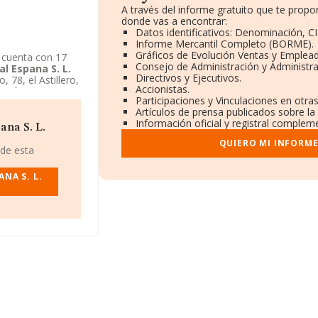
A través del informe gratuito que te pro
donde vas a encontrar:
Datos identificativos: Denominación, CI
Informe Mercantil Completo (BORME).
Gráficos de Evolución Ventas y Emplea
cuenta con 17
Consejo de Administración y Administr
l Espana S. L.
Directivos y Ejecutivos.
 78, el Astillero,
Accionistas.
ación y
Participaciones y Vinculaciones en otra
 L. Ute Ley 18
Artículos de prensa publicados sobre l
Información oficial y registral compleme
ana S. L.
QUIERO MI INFORM
 de esta
NA S. L.