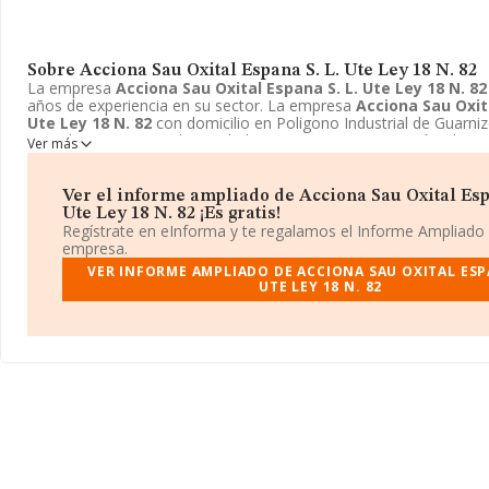
Sobre Acciona Sau Oxital Espana S. L. Ute Ley 18 N. 82
La empresa
Acciona Sau Oxital Espana S. L. Ute Ley 18 N. 82
años de experiencia en su sector. La empresa
Acciona Sau Oxita
Ute Ley 18 N. 82
con domicilio en Poligono Industrial de Guarnizo,
Cantabria. Su principal actividad CNAE es 3600 - Captación, depur
Ver más
distribución de agua. La empresa
Acciona Sau Oxital Espana S.
N. 82
está inscrita como Unión temporal de empresas.
Ver el informe ampliado de Acciona Sau Oxital Esp
Ute Ley 18 N. 82 ¡Es gratis!
Regístrate en eInforma y te regalamos el Informe Ampliado
empresa.
VER INFORME AMPLIADO DE ACCIONA SAU OXITAL ESPA
UTE LEY 18 N. 82