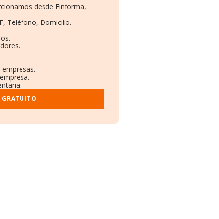
porcionamos desde Einforma,
F, Teléfono, Domicilio.
dos.
adores.
s empresas.
a empresa.
ntaria.
E GRATUITO