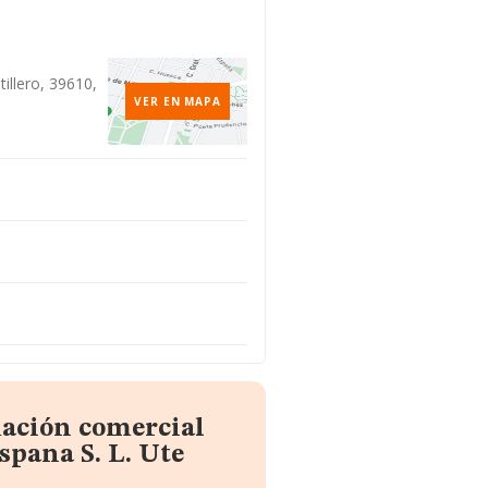
tillero, 39610,
VER EN MAPA
mación comercial
spana S. L. Ute