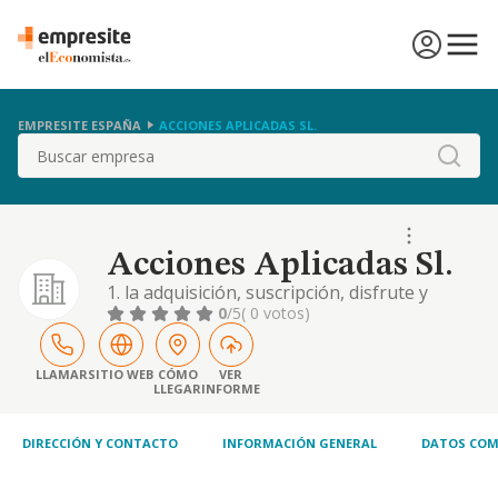
EMPRESITE ESPAÑA
ACCIONES APLICADAS SL.
Buscar
Acciones Aplicadas Sl.
1. la adquisición, suscripción, disfrute y
enajenación de acciones y participaciones
0
/5
( 0 votos)
sociales de sociedades mercantiles en
general, así como la dirección, gestión,
control y administración de su cartera de
LLAMAR
SITIO WEB
CÓMO
VER
LLEGAR
INFORME
sociedades participadas, como sociedad
holding. (cnae: 6420. actividades de las
sociedades hol
DIRECCIÓN Y CONTACTO
INFORMACIÓN GENERAL
DATOS COM