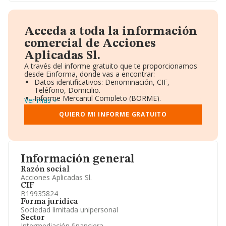
Acceda a toda la información
comercial de Acciones
Aplicadas Sl.
A través del informe gratuito que te proporcionamos
desde Einforma, donde vas a encontrar:
Datos identificativos: Denominación, CIF,
Teléfono, Domicilio.
Informe Mercantil Completo (BORME).
Ver más
Gráficos de Evolución Ventas y Empleados.
Consejo de Administración y Administradores.
QUIERO MI INFORME GRATUITO
Directivos y Ejecutivos.
Accionistas.
Participaciones y Vinculaciones en otras empresas.
Artículos de prensa publicados sobre la empresa.
Información oficial y registral complementaria.
Información general
Razón social
Acciones Aplicadas Sl.
CIF
B19935824
Forma jurídica
Sociedad limitada unipersonal
Sector
Intermediación financiera