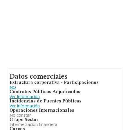
información de la provincia de Málaga, en la base de
datos de INFORMA aparecen 1705 empresas, cuyas
ventas han alcanzado los 264 millones de euros. Como
información adicional de interés, la antigüedad desde la
constitución es de 8 años. Los empleados de media son
2.
Datos comerciales
Estructura corporativa - Participaciones
NO
Contratos Públicos Adjudicados
Ver Información
Incidencias de Fuentes Públicas
Ver Información
Operaciones Internacionales
No constan
Grupo Sector
Intermediación financiera
Cargos