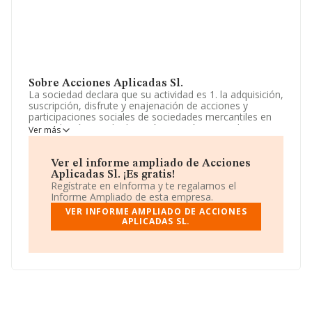
Sobre Acciones Aplicadas Sl.
La sociedad declara que su actividad es 1. la adquisición,
suscripción, disfrute y enajenación de acciones y
participaciones sociales de sociedades mercantiles en
general, así como la dirección, gestión, control y
Ver más
administración de su cartera de sociedades
participadas, como sociedad holding. (cnae: 6420.
actividades de las sociedades hol. La empresa es una
Ver el informe ampliado de Acciones
Sociedad Limitada. Tiene CNAE: 6421 - '%cnae%'. La
Aplicadas Sl. ¡Es gratis!
compañía no tiene actividad en mercados exteriores.
Regístrate en eInforma y te regalamos el
Informe Ampliado de esta empresa.
La sociedad española
Acciones Aplicadas S.L
, con
VER INFORME AMPLIADO DE ACCIONES
NIF B19935824, tiene domicilio fiscal en Calle Manuel
APLICADAS SL.
Franco Cubeiro núm. 24, (29620), Torremolinos, en
Málaga, Andalucía.
En base a la información de la que dispone INFORMA
sobre 45.306 compañías, la facturación en el ámbito
nacional alcanza los 71.120 millones de euros y la media
de facturación de ventas entre todas las compañías
alcanza los 1 millón de euros. En relación con la