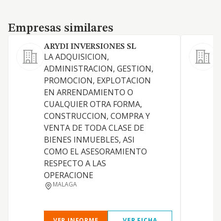
Empresas similares
Empresas similares
ARYDI INVERSIONES SL
LA ADQUISICION,
L
ADMINISTRACION, GESTION,
PROMOCION, EXPLOTACION
EN ARRENDAMIENTO O
CUALQUIER OTRA FORMA,
CONSTRUCCION, COMPRA Y
P
VENTA DE TODA CLASE DE
D
BIENES INMUEBLES, ASI
D
COMO EL ASESORAMIENTO
RESPECTO A LAS
OPERACIONE
MALAGA
VER INFORME
VER FICHA