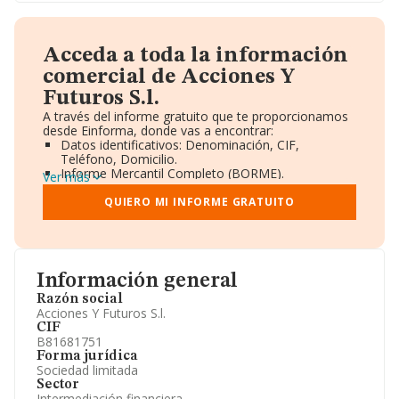
Acceda a toda la información
comercial de Acciones Y
Futuros S.l.
A través del informe gratuito que te proporcionamos
desde Einforma, donde vas a encontrar:
Datos identificativos: Denominación, CIF,
Teléfono, Domicilio.
Informe Mercantil Completo (BORME).
Ver más
Gráficos de Evolución Ventas y Empleados.
Consejo de Administración y Administradores.
QUIERO MI INFORME GRATUITO
Directivos y Ejecutivos.
Accionistas.
Participaciones y Vinculaciones en otras empresas.
Artículos de prensa publicados sobre la empresa.
Información oficial y registral complementaria.
Información general
Razón social
Acciones Y Futuros S.l.
CIF
B81681751
Forma jurídica
Sociedad limitada
Sector
Intermediación financiera