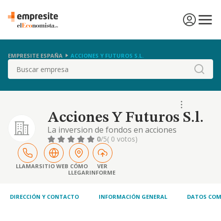
EMPRESITE ESPAÑA
ACCIONES Y FUTUROS S.L.
Buscar
Acciones Y Futuros S.l.
La inversion de fondos en acciones
participaciones sociales deuda publica
0
/5
( 0 votos)
cedulas hipotecarias y en general en todo
tipo de activos financieros y otros.
LLAMAR
SITIO WEB
CÓMO
VER
LLEGAR
INFORME
DIRECCIÓN Y CONTACTO
INFORMACIÓN GENERAL
DATOS COM