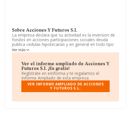
Sobre Acciones Y Futuros S.l.
La empresa declara que su actividad es la inversion de
fondos en acciones participaciones sociales deuda
publica cedulas hipotecarias y en general en todo tipo
de activos financieros y otros. La sociedad está inscrita
Ver más
en el Registro Mercantil como Sociedad Limitada.
Clasifica su actividad CNAE como '%cnae%', código
6614. La sociedad no tiene actividad en mercados
Ver el informe ampliado de Acciones Y
exteriores.
Futuros S.l. ¡Es gratis!
Regístrate en eInforma y te regalamos el
La compañía
Acciones y Futuros S.L
, con número de
Informe Ampliado de esta empresa.
identificación fiscal B81681751, tiene domicilio fiscal en
VER INFORME AMPLIADO DE ACCIONES
Calle Manigua núm. 5, (28802), Alcalá De Henares,
Y FUTUROS S.L.
Madrid.
Con los datos a disposición de INFORMA sobre 12.075
empresas pertenecientes al sector, en el ámbito
nacional la facturación alcanza la cifra de 3.339 millones
de euros y en 2007 la media de facturación de ventas
entre todas las compañías alcanza los 276 mil euros.
Respecto a la información de la provincia (hablamos de
Madrid), en la base de datos INFORMA constan 4425