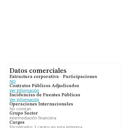
empresas, cuyas ventas han obtenido los 658 millones
de euros. Con el fin de ampliar la información relativa a
las compañías, la media de antigüedad desde la
constitución es de 12 años. La media de empleados de
las empresas es de 1.
Datos comerciales
Estructura corporativa - Participaciones
NO
Contratos Públicos Adjudicados
Ver Información
Incidencias de Fuentes Públicas
Ver Información
Operaciones Internacionales
No constan
Grupo Sector
Intermediación financiera
Cargos
Encontrados 3 cargos en esta empresa