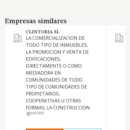
Empresas similares
Empresas similares
CLINTORIA SL
LA COMERCIALIZACION DE
L
TODO TIPO DE INMUEBLES,
c
LA PROMOCION Y VENTA DE
a
EDIFICACIONES,
e
DIRECTAMENTE O COMO
v
MEDIADORA EN
e
COMUNIDADES DE TODO
o
TIPO DE COMUNIDADES DE
e
PROPIETARIOS,
q
COOPERATIVAS U OTRAS
r
FORMAS; LA CONSTRUCCION
h
MADRID