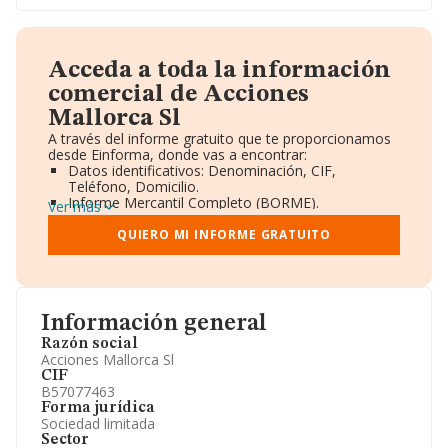
Acceda a toda la información
comercial de Acciones
Mallorca Sl
A través del informe gratuito que te proporcionamos
desde Einforma, donde vas a encontrar:
Datos identificativos: Denominación, CIF,
Teléfono, Domicilio.
Informe Mercantil Completo (BORME).
Ver más
Gráficos de Evolución Ventas y Empleados.
Consejo de Administración y Administradores.
QUIERO MI INFORME GRATUITO
Directivos y Ejecutivos.
Accionistas.
Participaciones y Vinculaciones en otras empresas.
Artículos de prensa publicados sobre la empresa.
Información oficial y registral complementaria.
Información general
Razón social
Acciones Mallorca Sl
CIF
B57077463
Forma jurídica
Sociedad limitada
Sector