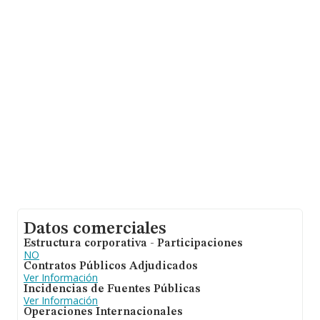
ulterior información de interés en el ámbito sectorial, la
antigüedad alcanza los 16 años desde la constitución.
Los empleados de media son 11.
Datos comerciales
Estructura corporativa - Participaciones
NO
Contratos Públicos Adjudicados
Ver Información
Incidencias de Fuentes Públicas
Ver Información
Operaciones Internacionales