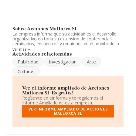
Sobre Acciones Mallorca Sl
La empresa informa que su actividad es el desarrollo
organizativo en toda su extension de conferencias,
seminarios, encuentros y reuniones en el ambito de la
investigación cientifica, del desarrollo de la cultura en
Ver más
todas sus manifestaciones, actividades depo. La
Actividades relacionadas
empresa aparece inscrita en el Registro Mercantil como
Publicidad
Investigacion
Arte
Sociedad Limitada. Clasifica su actividad CNAE como
'%cnae%', código 8123. No realiza actividad de
Culturas
importación y/o exportación.
Su correo es
sandrakrupp@consultingdms.com
.
Ver el informe ampliado de Acciones
La empresa española
Acciones Mallorca S.L
, NIF
Mallorca Sl ¡Es gratis!
B57077463, tiene domicilio fiscal en Calle Jeroni Pou
Regístrate en eInforma y te regalamos el
núm. 43, (07006), en el municipio de Palma, Isles
Informe Ampliado de esta empresa.
Baleares, Islas Baleares.
VER INFORME AMPLIADO DE ACCIONES
MALLORCA SL
En base a la información de la que dispone INFORMA
sobre 4.103 compañías, la facturación en el ámbito
nacional alcanza los 1.736 millones de euros y en 2023
la media de facturación de ventas entre todas las
compañías alcanza los 423 mil euros. Para aportar