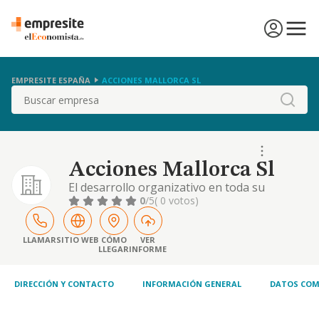
EMPRESITE ESPAÑA
ACCIONES MALLORCA SL
Buscar
Acciones Mallorca Sl
El desarrollo organizativo en toda su
extension de conferencias, seminarios,
0
/5
( 0 votos)
encuentros y reuniones en el ambito de la
investigacion cientifica, del desarrollo de la
cultura en todas sus manifestaciones,
LLAMAR
SITIO WEB
CÓMO
VER
LLEGAR
INFORME
actividades depo
DIRECCIÓN Y CONTACTO
INFORMACIÓN GENERAL
DATOS COM