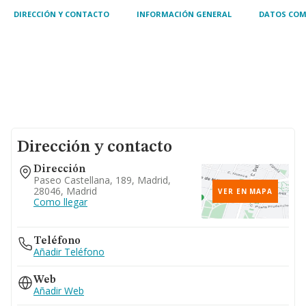
comunidades de bienes,
DIRECCIÓN Y CONTACTO
INFORMACIÓN GENERAL
DATOS COM
Dirección y contacto
Dirección
Paseo Castellana, 189, Madrid,
28046, Madrid
VER EN MAPA
Como llegar
Teléfono
Añadir Teléfono
Web
Añadir Web