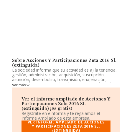
Sobre Acciones Y Participaciones Zeta 2016 Sl.
(extinguida)
La sociedad informa que su actividad es a) la tenencia,
gestión, administración, adquisición, suscripción,
asunción, desembolso, transmisión, enajenación,
aportación o gravamen de valores o activos de carácter
Ver más
mobiliario incluyendo acciones, participaciones sociales,
cuotas de participación en sociedades, fondos o
comunidades de bienes,. La sociedad está inscrita en el
Ver el informe ampliado de Acciones Y
Registro Mercantil como Sociedad Limitada. Clasifica su
Participaciones Zeta 2016 Sl.
actividad CNAE como '%cnae%', código 6421. La
(extinguida) ¡Es gratis!
sociedad no tiene actividad en mercados exteriores.
Regístrate en eInforma y te regalamos el
Informe Ampliado de esta empresa.
La compañía
Acciones y Participaciones Zeta 2016
VER INFORME AMPLIADO DE ACCIONES
S.L. (extinguida)
Y PARTICIPACIONES ZETA 2016 SL.
, con NIF B87563417, tiene su
(EXTINGUIDA)
domicilio social establecido en Paseo Castellana núm.