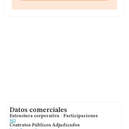
189, (28046), en el municipio de Madrid, Madrid.
En base a la información de la que dispone INFORMA
sobre 45.306 compañías, en el ámbito nacional la
facturación alcanza la cifra de 71.120 millones de euros
y se calcula un promedio de facturación de 1 millón de
euros entre todas las compañías. En cuanto a la
información relativa a la provincia de Madrid, en la base
de datos de INFORMA aparecen 15382 empresas,
cuyas ventas han obtenido los 34.660 millones de euros.
Para aportar ulterior información de interés en el
ámbito sectorial, los empleados de media son 2. La
antigüedad desde la constitución es de 8 años.
Datos comerciales
Estructura corporativa - Participaciones
NO
Contratos Públicos Adjudicados