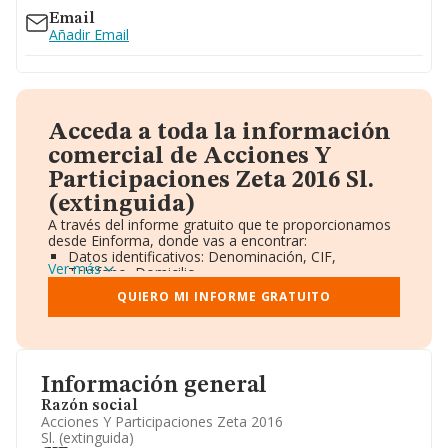
Email
Añadir Email
Acceda a toda la información
comercial de Acciones Y
Participaciones Zeta 2016 Sl.
(extinguida)
A través del informe gratuito que te proporcionamos
desde Einforma, donde vas a encontrar:
Datos identificativos: Denominación, CIF,
Ver más
Teléfono, Domicilio.
Informe Mercantil Completo (BORME).
QUIERO MI INFORME GRATUITO
Gráficos de Evolución Ventas y Empleados.
Consejo de Administración y Administradores.
Directivos y Ejecutivos.
Accionistas.
Participaciones y Vinculaciones en otras empresas.
Información general
Artículos de prensa publicados sobre la empresa.
Información oficial y registral complementaria.
Razón social
Acciones Y Participaciones Zeta 2016
Sl. (extinguida)