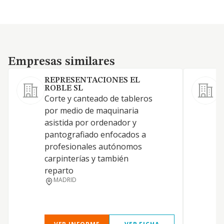
Empresas similares
Empresas similares
REPRESENTACIONES EL
F
ROBLE SL
C
Corte y canteado de tableros
c
por medio de maquinaria
asistida por ordenador y
pantografiado enfocados a
profesionales autónomos
carpinterías y también
reparto
MADRID