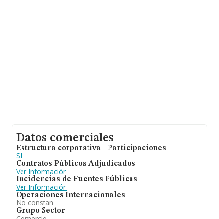
la base de datos INFORMA constan 2335 empresas,
cuyas ventas en 2021 han alcanzado los 2.818 millones
de euros. Por último, con el fin de ampliar la
información relativa al ámbito de la empresa, la
antigüedad alcanza los 20 años desde la constitución.
La media de empleados es de 4.
Datos comerciales
Estructura corporativa - Participaciones
SI
Contratos Públicos Adjudicados
Ver Información
Incidencias de Fuentes Públicas
Ver Información
Operaciones Internacionales
No constan
Grupo Sector
Comercio