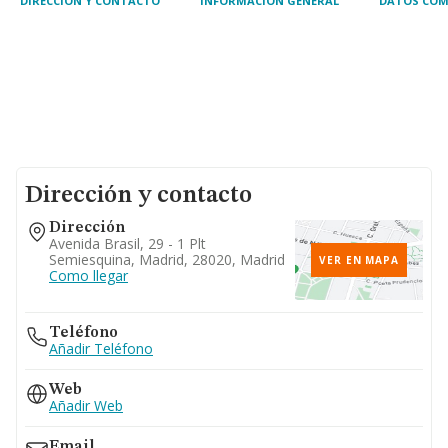
DIRECCIÓN Y CONTACTO
INFORMACIÓN GENERAL
DATOS COM
Dirección y contacto
Dirección
Avenida Brasil, 29 - 1 Plt
Semiesquina, Madrid, 28020, Madrid
VER EN MAPA
Como llegar
Teléfono
Añadir Teléfono
Web
Añadir Web
Email