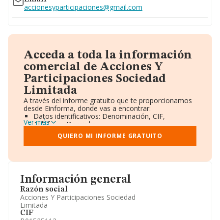
accionesyparticipaciones@gmail.com
Acceda a toda la información
comercial de Acciones Y
Participaciones Sociedad
Limitada
A través del informe gratuito que te proporcionamos
desde Einforma, donde vas a encontrar:
Datos identificativos: Denominación, CIF,
Ver más
Teléfono, Domicilio.
Informe Mercantil Completo (BORME).
QUIERO MI INFORME GRATUITO
Gráficos de Evolución Ventas y Empleados.
Consejo de Administración y Administradores.
Directivos y Ejecutivos.
Accionistas.
Participaciones y Vinculaciones en otras empresas.
Información general
Artículos de prensa publicados sobre la empresa.
Información oficial y registral complementaria.
Razón social
Acciones Y Participaciones Sociedad
Limitada
CIF