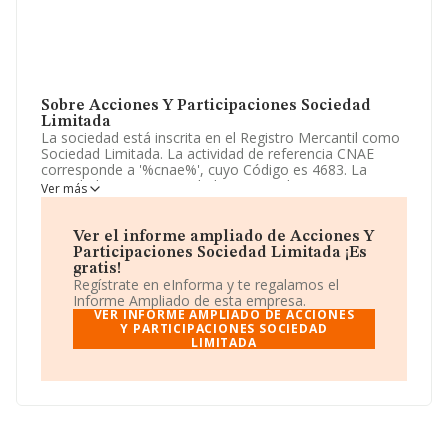
Sobre Acciones Y Participaciones Sociedad
Limitada
La sociedad está inscrita en el Registro Mercantil como
Sociedad Limitada. La actividad de referencia CNAE
corresponde a '%cnae%', cuyo Código es 4683. La
sociedad no tiene actividad en mercados exteriores.
Ver más
El correo electrónico es
accionesyparticipaciones@gmail.com
.
Ver el informe ampliado de Acciones Y
Participaciones Sociedad Limitada ¡Es
La empresa española
Acciones y Participaciones
gratis!
Sociedad Limitada
, con número de identificación fiscal
Regístrate en eInforma y te regalamos el
B01525112, tiene su domicilio social establecido en
Informe Ampliado de esta empresa.
Avenida Brasil núm. 29 1 Plt Semiesquina, (28020),
VER INFORME AMPLIADO DE ACCIONES
Madrid, Madrid.
Y PARTICIPACIONES SOCIEDAD
LIMITADA
Con los datos a disposición de INFORMA sobre 20.345
empresas pertenecientes al sector, en el ámbito
nacional la facturación alcanza la cifra de 21.890
millones de euros y la media entre todas las compañías
es de 1 millón de euros de ventas en 2021. Respecto a
la información de la provincia (hablamos de Madrid), en