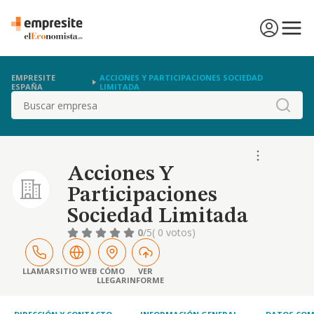
EMPRESITE
ACCIONES Y PARTICIPACIONES SOCIEDAD
ESPAÑA
LIMITADA
Buscar
Acciones Y
Participaciones
Sociedad Limitada
0
/5
( 0 votos)
LLAMAR
SITIO WEB
CÓMO
VER
LLEGAR
INFORME