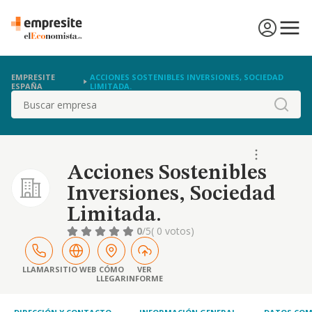
EMPRESITE
ACCIONES SOSTENIBLES INVERSIONES, SOCIEDAD
ESPAÑA
LIMITADA.
Buscar
Acciones Sostenibles
Inversiones, Sociedad
Limitada.
0
/5
( 0 votos)
LLAMAR
SITIO WEB
CÓMO
VER
LLEGAR
INFORME