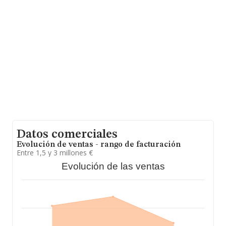
constan 345 empresas, con ventas en el año 2021 de
406 millones de euros. Finalmente, para completar los
datos de sector, en 2021, los empleados de media son
9; la antigüedad desde la constitución es de 18 años.
Datos comerciales
Evolución de ventas - rango de facturación
Entre 1,5 y 3 millones €
Evolución de las ventas