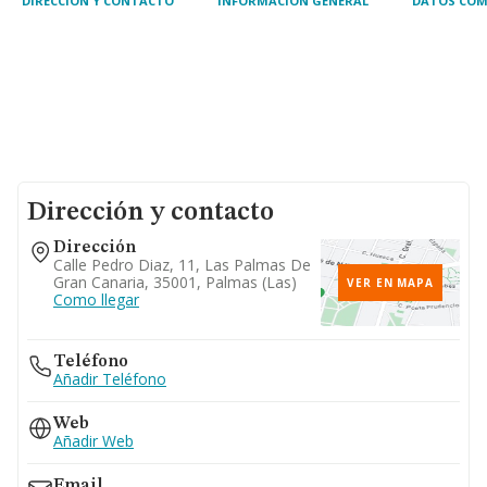
DIRECCIÓN Y CONTACTO
INFORMACIÓN GENERAL
DATOS COM
Dirección y contacto
Dirección
Calle Pedro Diaz, 11, Las Palmas De
Gran Canaria, 35001, Palmas (las)
VER EN MAPA
Como llegar
Teléfono
Añadir Teléfono
Web
Añadir Web
Email