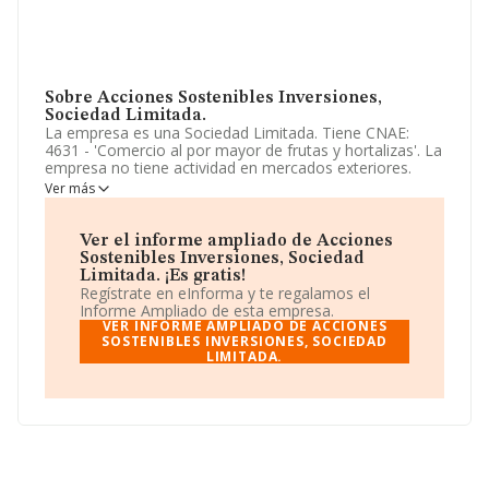
Sobre Acciones Sostenibles Inversiones,
Sociedad Limitada.
La empresa es una Sociedad Limitada. Tiene CNAE:
4631 - 'Comercio al por mayor de frutas y hortalizas'. La
empresa no tiene actividad en mercados exteriores.
Ver más
Ha habido un incremento en cuanto al número de
empleados y teniendo en cuenta la información a
disposición de INFORMA, ha contado con un número de
Ver el informe ampliado de Acciones
empleados inferior a la media de sector.
Sostenibles Inversiones, Sociedad
Limitada. ¡Es gratis!
La sociedad española
Acciones Sostenibles
Regístrate en eInforma y te regalamos el
Inversiones, Sociedad Limitada
, con CIF B76311638,
Informe Ampliado de esta empresa.
tiene su domicilio social establecido en Calle Pedro Diaz
VER INFORME AMPLIADO DE ACCIONES
núm. 11, (35001), Las Palmas De Gran Canaria,
SOSTENIBLES INVERSIONES, SOCIEDAD
LIMITADA.
provincia de Las Palmas, Islas Canarias.
En base a la información de la que dispone INFORMA
sobre 17.576 compañías, a nivel nacional la facturación
asciende a 46.240 millones de euros y la media entre
todas las compañías es de 2 millones de euros de
ventas en 2021. Teniendo en cuenta la información
sobre Las Palmas, en la base de datos INFORMA