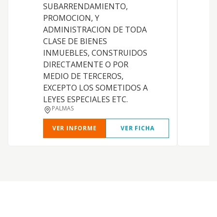
SUBARRENDAMIENTO,
c
PROMOCION, Y
m
ADMINISTRACION DE TODA
a
CLASE DE BIENES
y
INMUEBLES, CONSTRUIDOS
p
DIRECTAMENTE O POR
c
MEDIO DE TERCEROS,
l
EXCEPTO LOS SOMETIDOS A
e
LEYES ESPECIALES ETC.
s
PALMAS
VER INFORME
VER FICHA