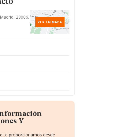
acto
, Madrid, 28006,
VER EN MAPA
 información
iones Y
que te proporcionamos desde