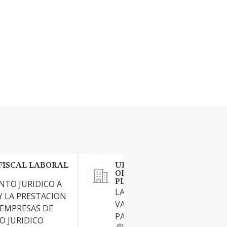
FISCAL LABORAL
URBALIA URBANISMO
ORDENACION DEL TERRIT
PLANEAMIENTO Y GESTION
NTO JURIDICO A
LA TENENCIA DE TITULOS
Y LA PRESTACION
VALORES REPRESENTATIVOS
 EMPRESAS DE
PARTICIPACIONES EN EMPRE
O JURIDICO
MADRID