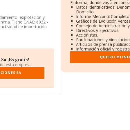
Einforma, donde vas a encontra
Datos identificativos: Denom
Domicilio.
Informe Mercantil Complet
damiento, explotación y
Gráficos de Evolución Venta
ónima. Tiene CNAE: 6832 -
Consejo de Administración y
a actividad de importación
Directivos y Ejecutivos.
Accionistas.
Participaciones y Vinculacio
tá situada en Calle General
Artículos de prensa publicad
Información oficial y regist
0 compañías, la facturación
QUIERO MI IN
alcula un promedio de
a ¡Es gratis!
ión con la información de la
 de esta empresa.
 8931 empresas, con ventas
interés, la media de
ACIONES SA
de media son 2.