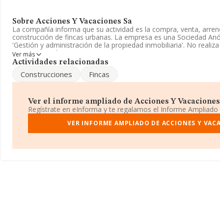
Sobre Acciones Y Vacaciones Sa
La compañía informa que su actividad es la compra, venta, arren
construcción de fincas urbanas. La empresa es una Sociedad An
'Gestión y administración de la propiedad inmobiliaria'. No realiz
y/o exportación.
Ver más
Actividades relacionadas
La empresa
Acciones y Vacaciones S.A
, con NIF A79905865, es
Construcciones
Fincas
Diaz Porlier núm. 67, (28006), en el municipio de Madrid, Madrid.
En base a la información de la que dispone INFORMA sobre 36.85
en el ámbito nacional alcanza los 5.912 millones de euros y se c
Ver el informe ampliado de Acciones Y Vacaciones S
facturación de 160 mil euros entre todas las compañías. En relac
Regístrate en eInforma y te regalamos el Informe Ampliado
provincia de Madrid, en la base de datos de INFORMA aparecen
de hasta 3.155 millones de euros. Como información adicional de 
VER INFORME AMPLIADO DE ACCIONES Y VAC
antigüedad desde la constitución es de 16 años. Los empleados 