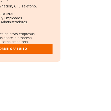
r:
inación, CIF, Teléfono,
o (BORME).
s y Empleados.
 Administradores.
nes en otras empresas.
os sobre la empresa.
ral complementaria.
FORME GRATUITO