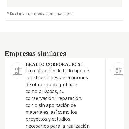
*
Sector:
Intermediación financiera
Empresas similares
Empresas similares
BRALLO CORPORACIO SL
La realización de todo tipo de
L
construcciones y ejecuciones
de obras, tanto públicas
D
como privadas, su
conservación i reparación,
T
con o sin aportación de
S
materiales, así como los
proyectos y estudios
necesarios para la realización