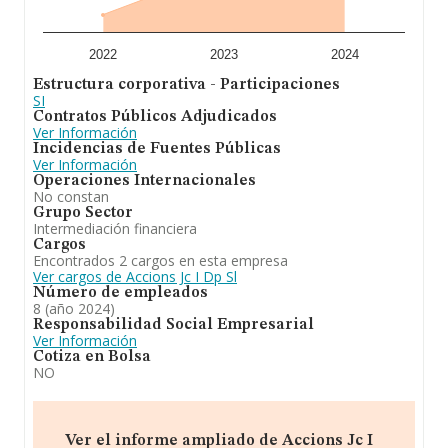
facturación de la empresa en estudio superior a este
promedio. En cuanto a la información relativa a la
provincia de Girona, en la base de datos de INFORMA
aparecen 849 empresas, cuyas ventas han obtenido los
2022
2023
2024
229 millones de euros. Para aportar ulterior información
Estructura corporativa - Participaciones
de interés en el ámbito sectorial, la media de
SI
antigüedad desde la constitución es de 8 años. La
Contratos Públicos Adjudicados
media de empleados es de 2.
Ver Información
Incidencias de Fuentes Públicas
En definitiva,
Accions Jc I Dp S.L
está especializada en
Ver Información
compraventa de carne fresca, congelada y refrigerada
Operaciones Internacionales
elaboración de productos carnicos explotación agrícola
No constan
y ramadera almacen frigorifico constructora e
Grupo Sector
inmobiliaria. Se ha posicionado más abajo en el ranking
Intermediación financiera
de sectores frente al 2023. En el ranking de todas las
Cargos
empresas en el territorio nacional, ha experimentado un
Encontrados 2 cargos en esta empresa
retroceso.
Ver cargos de Accions Jc I Dp Sl
Número de empleados
8 (año 2024)
Responsabilidad Social Empresarial
Ver Información
Cotiza en Bolsa
NO
Ver el informe ampliado de Accions Jc I