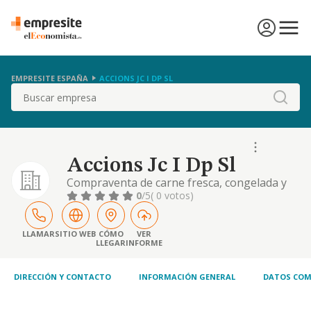
EMPRESITE ESPAÑA
ACCIONS JC I DP SL
Buscar
Accions Jc I Dp Sl
Compraventa de carne fresca, congelada y
refrigerada elaboracion de productos
0
/5
( 0 votos)
carnicos explotacion agricola y ramadera
almacen frigorifico constructora e
inmobiliaria
LLAMAR
SITIO WEB
CÓMO
VER
LLEGAR
INFORME
DIRECCIÓN Y CONTACTO
INFORMACIÓN GENERAL
DATOS COM