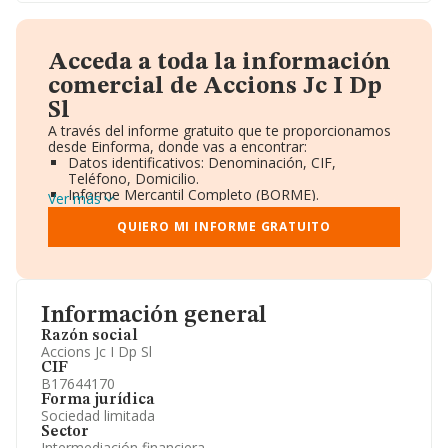
Acceda a toda la información
comercial de Accions Jc I Dp
Sl
A través del informe gratuito que te proporcionamos
desde Einforma, donde vas a encontrar:
Datos identificativos: Denominación, CIF,
Teléfono, Domicilio.
Informe Mercantil Completo (BORME).
Ver más
Gráficos de Evolución Ventas y Empleados.
Consejo de Administración y Administradores.
QUIERO MI INFORME GRATUITO
Directivos y Ejecutivos.
Accionistas.
Participaciones y Vinculaciones en otras empresas.
Artículos de prensa publicados sobre la empresa.
Información oficial y registral complementaria.
Información general
Razón social
Accions Jc I Dp Sl
CIF
B17644170
Forma jurídica
Sociedad limitada
Sector
Intermediación financiera