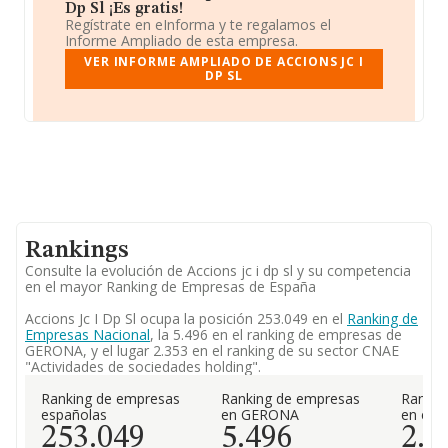
Dp Sl ¡Es gratis!
Regístrate en eInforma y te regalamos el
Informe Ampliado de esta empresa.
VER INFORME AMPLIADO DE ACCIONS JC I
DP SL
Rankings
Consulte la evolución de Accions jc i dp sl y su competencia
en el mayor Ranking de Empresas de España
Accions Jc I Dp Sl ocupa la posición 253.049 en el
Ranking de
Empresas Nacional
, la 5.496 en el ranking de empresas de
GERONA, y el lugar 2.353 en el ranking de su sector CNAE
"Actividades de sociedades holding".
Ranking de empresas
Ranking de empresas
Rankin
españolas
en GERONA
en el 
253.049
5.496
2.3