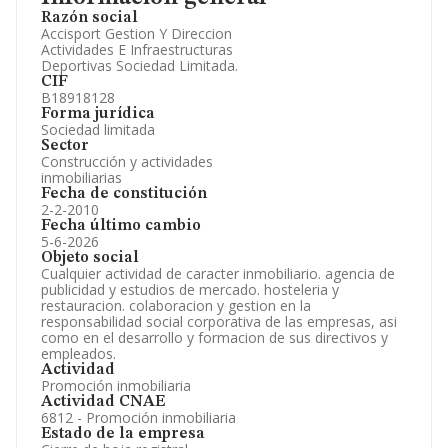
Accionistas.
Razón social
Participaciones y Vinculaciones en otras empresas.
Accisport Gestion Y Direccion
Artículos de prensa publicados sobre la empresa.
Actividades E Infraestructuras
Información oficial y registral complementaria.
Deportivas Sociedad Limitada.
CIF
B18918128
Forma jurídica
Sociedad limitada
Sector
Construcción y actividades
inmobiliarias
Fecha de constitución
2-2-2010
Fecha último cambio
5-6-2026
Objeto social
Cualquier actividad de caracter inmobiliario. agencia de
publicidad y estudios de mercado. hosteleria y
restauracion. colaboracion y gestion en la
responsabilidad social corporativa de las empresas, asi
como en el desarrollo y formacion de sus directivos y
empleados.
Actividad
Promoción inmobiliaria
Actividad CNAE
6812 - Promoción inmobiliaria
Estado de la empresa