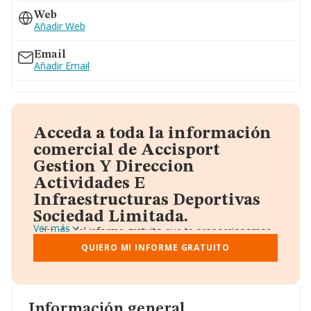
Web
Añadir Web
Email
Añadir Email
Acceda a toda la información
comercial de Accisport
Gestion Y Direccion
Actividades E
Infraestructuras Deportivas
Sociedad Limitada.
Ver más
A través del informe gratuito que te proporcionamos
desde Einforma, donde vas a encontrar:
QUIERO MI INFORME GRATUITO
Datos identificativos: Denominación, CIF,
Teléfono, Domicilio.
Informe Mercantil Completo (BORME).
Gráficos de Evolución Ventas y Empleados.
Consejo de Administración y Administradores.
Información general
Directivos y Ejecutivos.