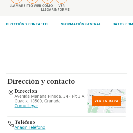
gestion en la responsabilidad social
corporativa de las empresas, asi como en el
LLAMAR
SITIO WEB
CÓMO
VER
LLEGAR
INFORME
desarrollo y formacion de sus directivos y
empleados.
DIRECCIÓN Y CONTACTO
INFORMACIÓN GENERAL
DATOS COM
Dirección y contacto
Dirección
Avenida Mariana Pineda, 34 - Plt 3 A,
Guadix, 18500, Granada
VER EN MAPA
Como llegar
Teléfono
Añadir Teléfono