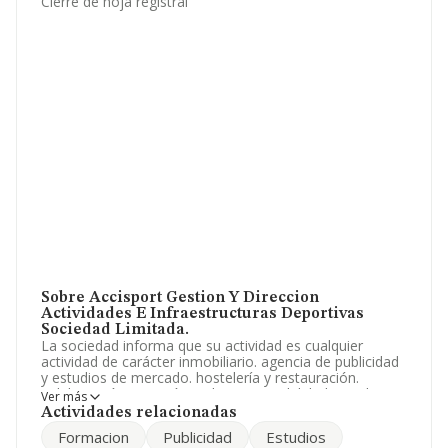
Cierre de hoja registral
Sobre Accisport Gestion Y Direccion
Actividades E Infraestructuras Deportivas
Sociedad Limitada.
La sociedad informa que su actividad es cualquier
actividad de carácter inmobiliario. agencia de publicidad
y estudios de mercado. hostelería y restauración.
colaboración y gestión en la responsabilidad social
Ver más
corporativa de las empresas, así como en el desarrollo
Actividades relacionadas
y formación de sus directivos y empleados. La sociedad
Formacion
Publicidad
Estudios
está registrada como Sociedad Limitada. Clasifica su