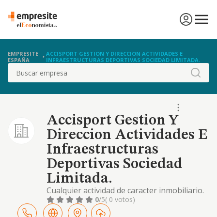
EMPRESITE
ACCISPORT GESTION Y DIRECCION ACTIVIDADES E
ESPAÑA
INFRAESTRUCTURAS DEPORTIVAS SOCIEDAD LIMITADA.
Buscar
Accisport Gestion Y
Direccion Actividades E
Infraestructuras
Deportivas Sociedad
Limitada.
Cualquier actividad de caracter inmobiliario.
agencia de publicidad y estudios de mercado.
0
/5
( 0 votos)
hosteleria y restauracion. colaboracion y